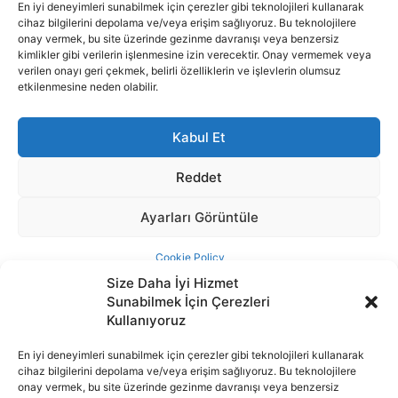
Size Daha İyi Hizmet
Sunabilmek İçin Çerezleri
Kullanıyoruz
En iyi deneyimleri sunabilmek için çerezler gibi teknolojileri kullanarak
cihaz bilgilerini depolama ve/veya erişim sağlıyoruz. Bu teknolojilere
İnternet portalımızda yer alan tüm haber metini, resim ve benzeri
onay vermek, bu site üzerinde gezinme davranışı veya benzersiz
içeriğin hakları Sigortamedya Yayıncılık A.Ş.'ye aittir. Hiçbir şekilde