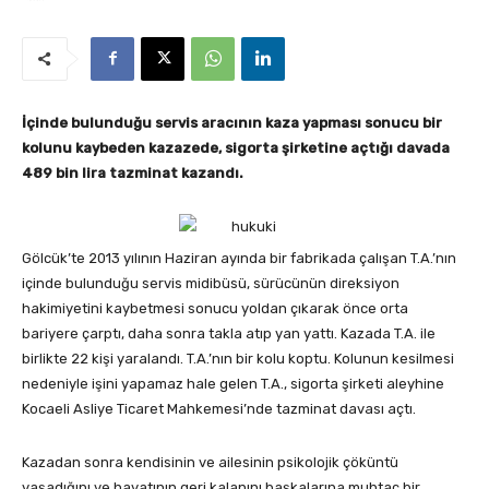
İçinde bulunduğu servis aracının kaza yapması sonucu bir
kolunu kaybeden kazazede, sigorta şirketine açtığı davada
489 bin lira tazminat kazandı.
Gölcük’te 2013 yılının Haziran ayında bir fabrikada çalışan T.A.’nın
içinde bulunduğu servis midibüsü, sürücünün direksiyon
hakimiyetini kaybetmesi sonucu yoldan çıkarak önce orta
bariyere çarptı, daha sonra takla atıp yan yattı. Kazada T.A. ile
birlikte 22 kişi yaralandı. T.A.’nın bir kolu koptu. Kolunun kesilmesi
nedeniyle işini yapamaz hale gelen T.A., sigorta şirketi aleyhine
Kocaeli Asliye Ticaret Mahkemesi’nde tazminat davası açtı.
Kazadan sonra kendisinin ve ailesinin psikolojik çöküntü
yaşadığını ve hayatının geri kalanını başkalarına muhtaç bir