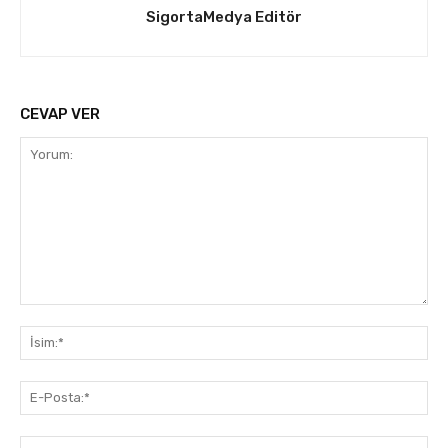
SigortaMedya Editör
CEVAP VER
Yorum:
İsi
E-
Pos
Web