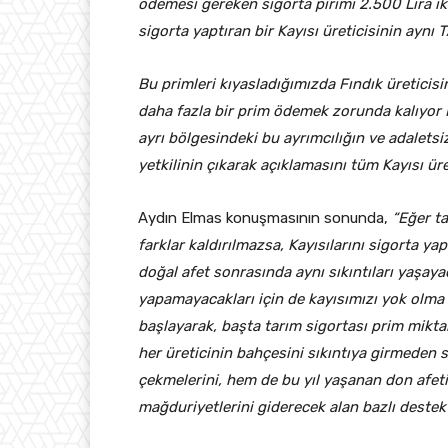
ödemesi gereken sigorta pirimi 2.500 Lira ike
sigorta yaptıran bir Kayısı üreticisinin aynı
Bu primleri kıyasladığımızda Fındık üreticisi
daha fazla bir prim ödemek zorunda kalıyor Ka
ayrı bölgesindeki bu ayrımcılığın ve adalets
yetkilinin çıkarak açıklamasını tüm Kayısı üre
Aydın Elmas konuşmasının sonunda,
“Eğer t
farklar kaldırılmazsa, Kayısılarını sigorta 
doğal afet sonrasında aynı sıkıntıları yaşayac
yapamayacakları için de kayısımızı yok olma t
başlayarak, başta tarım sigortası prim miktarl
her üreticinin bahçesini sıkıntıya girmeden s
çekmelerini, hem de bu yıl yaşanan don afeti
mağduriyetlerini giderecek alan bazlı destek