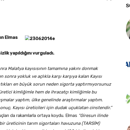
S
dın Elmas
zlik yapıldığını vurguladı.
onra Malatya kayısısının tamamına yakını donmak
 sonra yokluk ve açlıkla karşı karşıya kalan Kayısı
aştıkları en büyük sorun neden sigorta yaptırmıyorsunuz
etici kimliğimle hem de ihracatçı kimliğimle bu
şmalar yaptım, ülke genelinde araştırmalar yaptım.
uç, Kayısı üreticileri için dudak uçuklatan cinstendir.”
uçları da rakamlarla ortaya koydu. Elmas
“Giresun ilinde
bir üreticinin tarım sigortaları havuzuna (TARSİM)