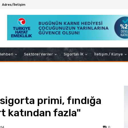
Adres/İletişim
 Rehberi
Sektörel Veriler
Sigortalı İK
İletişim / Künye
sigorta primi, fındığa
t katından fazla"
0
014