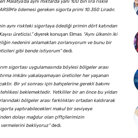
n Malatya’da aynı miktarda yani 100 bin lira riskle
 TARSİM’e ödemesi gereken sigorta primi 10.350 Liradır.
nin aynı riskteki sigortaya ödediği primin dört katından
yısı üreticisi.”
diyerek konuşan Elmas
“Aynı ülkenin iki
izliğin nedenini anlamaktan zorlanıyorum ve bunu bir
ticileri gibi bende istiyorum”
dedi.
arım sigortası uygulamasında böylesi bölgeler arası
yaptırma imkânı yakalayamayan üreticiler her yaşanan
aktır. Bir yıl sonrası için bahçelerine gerekli bakımı
ehlikesi beklemektedir. Yetkililer bir an önce bu yıldan
arındaki bölgeler arası farklılıkları ortadan kaldırarak
igorta yaptırabilecekleri makul bir seviyeye
nden dolayı mağdur olan çiftçilerimizin
 vermelerini bekliyoruz”
dedi.