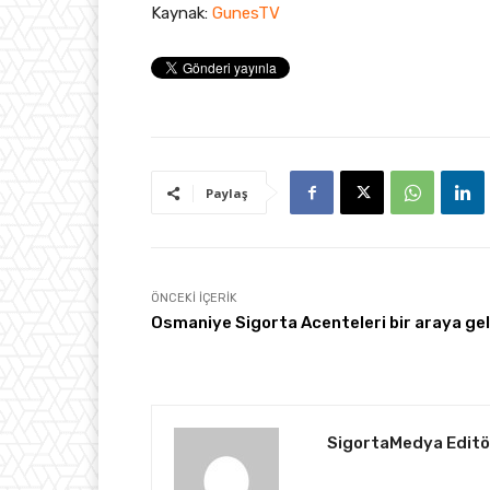
Kaynak:
GunesTV
Paylaş
ÖNCEKI İÇERIK
Osmaniye Sigorta Acenteleri bir araya gel
SigortaMedya Editö