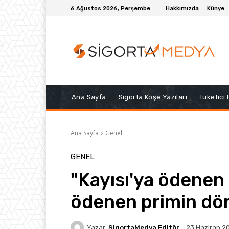
6 Ağustos 2026, Perşembe
Hakkımızda
Künye
Ana Sayfa
Sigorta Köşe Yazıları
Tüketici
Ana Sayfa
Genel
GENEL
"Kayısı'ya ödenen 
ödenen primin dör
Yazar:
SigortaMedya Editör
23 Haziran 2