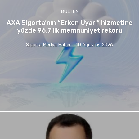
BÜLTEN
AXA Sigorta’nın “Erken Uyarı” hizmetine
yüzde 96,7’lik memnuniyet rekoru
Sigorta Medya Haber
-
10 Ağustos 2026