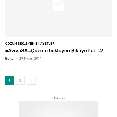
ÇÖZÜM BEKLEYEN ŞIKAYETLER
■AvivaSA…Çözüm bekleyen Şikayetler….2
Editör
-
29 Nisan 2014
1
2
- Reklam -