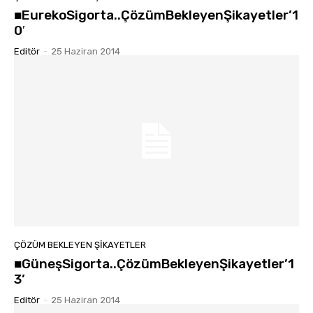
■EurekoSigorta..ÇözümBekleyenŞikayetler’1
0′
Editör
-
25 Haziran 2014
ÇÖZÜM BEKLEYEN ŞIKAYETLER
■GüneşSigorta..ÇözümBekleyenŞikayetler’1
3’
Editör
-
25 Haziran 2014