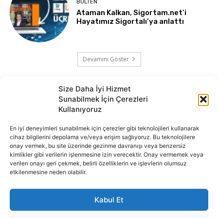
BÜLTEN
Ataman Kalkan, Sigortam.net’i
Hayatımız Sigortalı’ya anlattı
Devamını Göster
Size Daha İyi Hizmet
Sunabilmek İçin Çerezleri
Kullanıyoruz
En iyi deneyimleri sunabilmek için çerezler gibi teknolojileri kullanarak
cihaz bilgilerini depolama ve/veya erişim sağlıyoruz. Bu teknolojilere
onay vermek, bu site üzerinde gezinme davranışı veya benzersiz
İnternet portalımızda yer alan tüm haber metini, resim ve benzeri
kimlikler gibi verilerin işlenmesine izin verecektir. Onay vermemek veya
içeriğin hakları Sigortamedya Yayıncılık A.Ş.'ye aittir. Hiçbir şekilde
verilen onayı geri çekmek, belirli özelliklerin ve işlevlerin olumsuz
basılı ya da elektronik bir ortamda, kaynak gösterilse bile izin
etkilenmesine neden olabilir.
alınmadan kullanılamaz.
e-Mail Adresimiz:
info@sigortamedia.com
Kabul Et