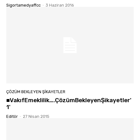
Sigortamedyaffcc
-
3 Haziran 2016
ÇÖZÜM BEKLEYEN ŞIKAYETLER
■VakıfEmeklilik….ÇözümBekleyenŞikayetler'
1'
Editör
-
27 Nisan 2015