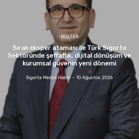
BÜLTEN
Sıralı eksper ataması ile Türk Sigorta
Sektöründe şeffaflık, dijital dönüşüm ve
kurumsal güvenin yeni dönemi
Sigorta Medya Haber
-
10 Ağustos 2026