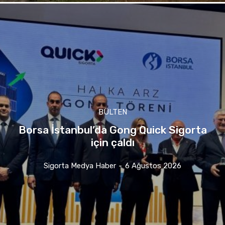
BÜLTEN
Borsa İstanbul’da Gong Quick Sigorta
için çaldı
Sigorta Medya Haber
-
6 Ağustos 2026