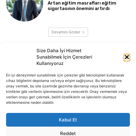
Artan eğitim masrafları eğitim
sigortasının önemini artırdı
Devamını Göster
Size Daha İyi Hizmet
Sunabilmek İçin Çerezleri
Kullanıyoruz
En iyi deneyimleri sunabilmek için çerezler gibi teknolojileri kullanarak
cihaz bilgilerini depolama ve/veya erişim sağlıyoruz. Bu teknolojilere
onay vermek, bu site üzerinde gezinme davranışı veya benzersiz
İnternet portalımızda yer alan tüm haber metini, resim ve benzeri
kimlikler gibi verilerin işlenmesine izin verecektir. Onay vermemek veya
içeriğin hakları Sigortamedya Yayıncılık A.Ş.'ye aittir. Hiçbir şekilde
verilen onayı geri çekmek, belirli özelliklerin ve işlevlerin olumsuz
basılı ya da elektronik bir ortamda, kaynak gösterilse bile izin
etkilenmesine neden olabilir.
alınmadan kullanılamaz.
e-Mail Adresimiz:
info@sigortamedia.com
Kabul Et
Reddet