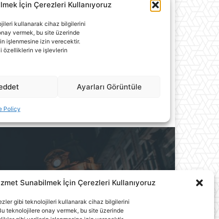
izmet Sunabilmek İçin Çerezleri Kullanıyoruz
ılık A.Ş.'ye aittir. Hiçbir
ler gibi teknolojileri kullanarak cihaz bilgilerini
llanılamaz.
u teknolojilere onay vermek, bu site üzerinde