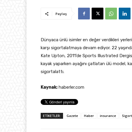
Paylaş
Dünyaca ünlü isimler en değer verdikleri yerleri
karşı
sigortalatmaya devam ediyor. 22 yaşınd
Kate Upton,
2011’de Sports Illustrated Dergi
kayak yaparken ayağını çatlatan ülü model, k
sigortalattı.
Kaynak:
haberler.com
ETİKETLER:
Gazete
Haber
insurance
Sigor