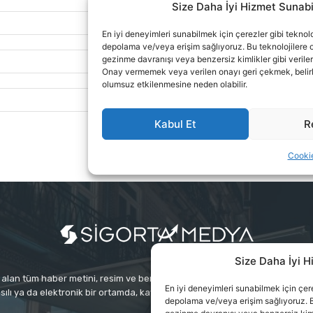
Size Daha İyi H
alan tüm haber metini, resim ve benzeri içeriğin hakları Sigortamedya Yayınc
En iyi deneyimleri sunabilmek için çerez
sılı ya da elektronik bir ortamda, kaynak gösterilse bile izin alınmadan ku
depolama ve/veya erişim sağlıyoruz. B