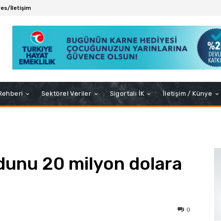
es/İletişim
 Rehberi
Sektörel Veriler
Sigortalı İK
İletişim / Künye
dunu 20 milyon dolara
0