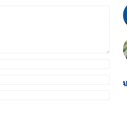
İsim:*
E-
Posta:*
Website: