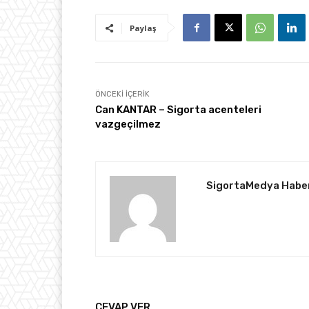
Paylaş
ÖNCEKI İÇERIK
Can KANTAR – Sigorta acenteleri
vazgeçilmez
SigortaMedya Habe
CEVAP VER