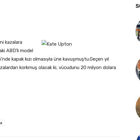
S
ni kazalara
aki ABD’li model
si’nde kapak kızı olmasıyla üne
kavuşmuştu.
Geçen yıl
azalardan korkmuş olacak ki, vücudunu 20 milyon dolara
ta