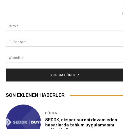
Yorum:
İsi
E-
Pos
Web
SON EKLENEN HABERLER
BÜLTEN
SEDDK, eksper süreci devam eden
hasarlarda tahkim uygulamasını