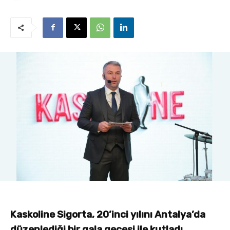
Kaskoline Sigorta, 20’inci yılını Antalya’da
düzenlediği bir gala gecesi ile kutladı.