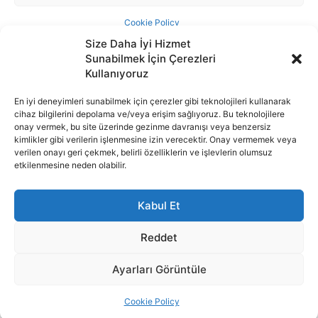
Size Daha İyi Hizmet
Sunabilmek İçin Çerezleri
Kullanıyoruz
En iyi deneyimleri sunabilmek için çerezler gibi teknolojileri kullanarak
cihaz bilgilerini depolama ve/veya erişim sağlıyoruz. Bu teknolojilere
İnternet portalımızda yer alan tüm haber metini, resim ve benzeri
onay vermek, bu site üzerinde gezinme davranışı veya benzersiz
içeriğin hakları Sigortamedya Yayıncılık A.Ş.'ye aittir. Hiçbir şekilde
kimlikler gibi verilerin işlenmesine izin verecektir. Onay vermemek veya
basılı ya da elektronik bir ortamda, kaynak gösterilse bile izin
verilen onayı geri çekmek, belirli özelliklerin ve işlevlerin olumsuz
alınmadan kullanılamaz.
etkilenmesine neden olabilir.
e-Mail Adresimiz:
info@sigortamedia.com
Kabul Et
Reddet
Ayarları Görüntüle
© 2015 - 2025 Sigortamedya Yayın Grubu | Sigortamedya
Yayıncılık A.Ş.
Cookie Policy