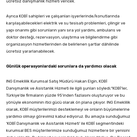
ücretsiz danışmanlık hizmeti vericek.
Ayrıca KOBİ sahipleri ve çalışanları işyerlerinde/konutlarında
karşılaşabilecekleri elektrik ve su tesisatı problemleri, çilingir ve
yapı onarımı gibi sorunların yanı sıra yol yardımı, ambulans ve
doktor desteği, rezervasyon, ulaştırma ve bilgilendirme gibi
organizasyon hizmetlerinden de belirlenen şartlar dâhilinde
ücretsiz yararlanabilecek.
Günlük operasyonlardaki sorunlara da yardımcı olacak
ING Emeklilik Kurumsal Satış Müdürü Hakan Elgin, KOBİ
Danışmanlık ve Asistanlık Hizmeti ile ilgili şunları söyledi;“KOBİ’ler,
Türkiye’de firmaların yüzde 95’inden fazlasını oluşturuyor ve bu
yönüyle ekonominin itici gücü olarak ön plana çıkıyor. ING Emeklilik
olarak, KOBİ müşterilerimizi desteklemeyi ve onların büyümelerine
yardımcı olmayı görevimiz kabul ediyoruz. Bu amaçla sunduğumuz
‘KOBİ Danışmanlık ve Asistanlık Hizmeti’ ile KOBİ segmentindeki
kurumsal BES müşterilerimize sunduğumuz hizmetlere bir yenisini