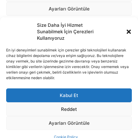
Size Daha İyi Hizmet
Sunabilmek İçin Çerezleri
Kullanıyoruz
En iyi deneyimleri sunabilmek için çerezler gibi teknolojileri kullanarak
cihaz bilgilerini depolama ve/veya erişim sağlıyoruz. Bu teknolojilere
onay vermek, bu site üzerinde gezinme davranışı veya benzersiz
İnternet portalımızda yer alan tüm haber metini, resim ve benzeri
kimlikler gibi verilerin işlenmesine izin verecektir. Onay vermemek veya
içeriğin hakları Sigortamedya Yayıncılık A.Ş.'ye aittir. Hiçbir şekilde
verilen onayı geri çekmek, belirli özelliklerin ve işlevlerin olumsuz
basılı ya da elektronik bir ortamda, kaynak gösterilse bile izin
etkilenmesine neden olabilir.
alınmadan kullanılamaz.
e-Mail Adresimiz:
info@sigortamedia.com
Kabul Et
Reddet
Ayarları Görüntüle
© 2015 - 2025 Sigortamedya Yayın Grubu | Sigortamedya
Cookie Policy