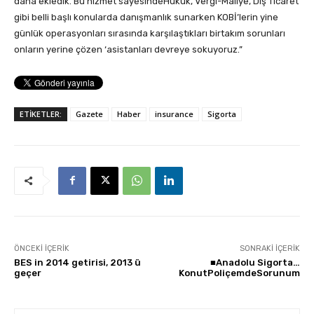
daha ekledik. Bu hizmet sayesindeHukuk, Vergi-Maliye, Dış Ticaret
gibi belli başlı konularda danışmanlık sunarken KOBİ’lerin yine
günlük operasyonları sırasında karşılaştıkları birtakım sorunları
onların yerine çözen ‘asistanları devreye sokuyoruz.”
ETİKETLER:
Gazete
Haber
insurance
Sigorta
ÖNCEKI İÇERIK
SONRAKI İÇERIK
BES in 2014 getirisi, 2013 ü
■Anadolu Sigorta…
geçer
KonutPoliçemdeSorunum