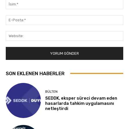
İsi
E-
Pos
Web
SON EKLENEN HABERLER
BÜLTEN
SEDDK, eksper süreci devam eden
hasarlarda tahkim uygulamasını
netleştirdi