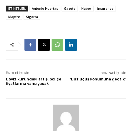
ETİKETLER:
Antonio Huertas
Gazete
Haber
insurance
Mapfre
Sigorta
ÖNCEKI İÇERIK
SONRAKI İÇERIK
Döviz kurundaki artış, poliçe
"Düz uçuş konumuna geçtik"
fiyatlarına yansıyacak