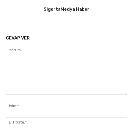
SigortaMedya Haber
CEVAP VER
Yorum:
İsi
E-
Pos