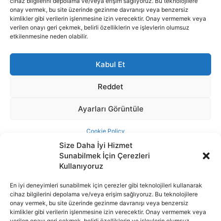
Size Daha İyi Hizmet
Sunabilmek İçin Çerezleri
Kullanıyoruz
En iyi deneyimleri sunabilmek için çerezler gibi teknolojileri kullanarak
cihaz bilgilerini depolama ve/veya erişim sağlıyoruz. Bu teknolojilere
İnternet portalımızda yer alan tüm haber metini, resim ve benzeri
onay vermek, bu site üzerinde gezinme davranışı veya benzersiz
içeriğin hakları Sigortamedya Yayıncılık A.Ş.'ye aittir. Hiçbir şekilde
kimlikler gibi verilerin işlenmesine izin verecektir. Onay vermemek veya
basılı ya da elektronik bir ortamda, kaynak gösterilse bile izin
verilen onayı geri çekmek, belirli özelliklerin ve işlevlerin olumsuz