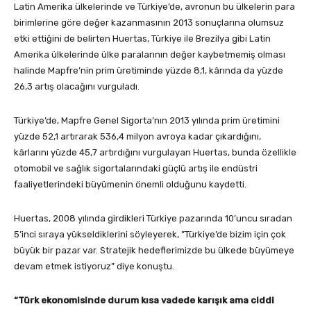
Latin Amerika ülkelerinde ve Türkiye’de, avronun bu ülkelerin para
birimlerine göre değer kazanmasının 2013 sonuçlarına olumsuz
etki ettiğini de belirten Huertas, Türkiye ile Brezilya gibi Latin
Amerika ülkelerinde ülke paralarının değer kaybetmemiş olması
halinde Mapfre’nin prim üretiminde yüzde 8,1, kârında da yüzde
26,3 artış olacağını vurguladı.
Türkiye’de, Mapfre Genel Sigorta’nın 2013 yılında prim üretimini
yüzde 52,1 artırarak 536,4 milyon avroya kadar çıkardığını,
kârlarını yüzde 45,7 artırdığını vurgulayan Huertas, bunda özellikle
otomobil ve sağlık sigortalarındaki güçlü artış ile endüstri
faaliyetlerindeki büyümenin önemli olduğunu kaydetti.
Huertas, 2008 yılında girdikleri Türkiye pazarında 10’uncu sıradan
5’inci sıraya yükseldiklerini söyleyerek, ”Türkiye’de bizim için çok
büyük bir pazar var. Stratejik hedeflerimizde bu ülkede büyümeye
devam etmek istiyoruz” diye konuştu.
“Türk ekonomisinde durum kısa vadede karışık ama ciddi