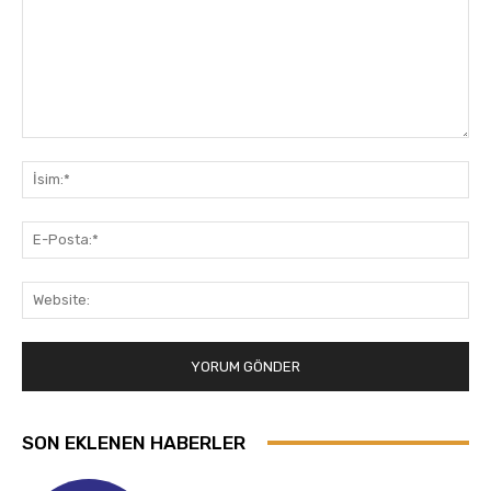
Yorum:
İsi
E-
Pos
Web
SON EKLENEN HABERLER