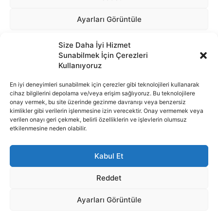
Size Daha İyi Hizmet
Sunabilmek İçin Çerezleri
Kullanıyoruz
En iyi deneyimleri sunabilmek için çerezler gibi teknolojileri kullanarak
cihaz bilgilerini depolama ve/veya erişim sağlıyoruz. Bu teknolojilere
onay vermek, bu site üzerinde gezinme davranışı veya benzersiz
İnternet portalımızda yer alan tüm haber metini, resim ve benzeri
kimlikler gibi verilerin işlenmesine izin verecektir. Onay vermemek veya
içeriğin hakları Sigortamedya Yayıncılık A.Ş.'ye aittir. Hiçbir şekilde
verilen onayı geri çekmek, belirli özelliklerin ve işlevlerin olumsuz
basılı ya da elektronik bir ortamda, kaynak gösterilse bile izin
etkilenmesine neden olabilir.
alınmadan kullanılamaz.
e-Mail Adresimiz:
info@sigortamedia.com
Kabul Et
Reddet
Ayarları Görüntüle
© 2015 - 2025 Sigortamedya Yayın Grubu | Sigortamedya