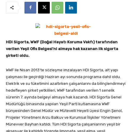
HDI Sigorta, WWF (Doğal Hayatı Koruma Vakfı) tarafından
verilen Yeşil Ofis Belgesi’ni almaya hak kazanan ilk sigorta
şirketi oldu.
WWF ile Nisan 2013’te sözleşme imzalayan HDI Sigorta, alt yapı
çalışması ile geçirdiği Haziran ayı sonunda programa dahil oldu.
Elektrik ve su tüketimini azaltırken çalışanlarını da bilinçlendirmeyi
hedefleyen şirket yetkilileri, WWF tarafından verilen 1 senelik
sürenin 7. ayında belgeyi almaya hak kazandı. HDI Sigorta Genel
Müdürlüğü binasında yapılan Yeşil Parti kutlamasına WWF
bünyesinden Genel Müdür ve Mütevelli Heyeti üyesi Engin Şenol,
Projeler Yönetmeni Arzu Balkuv ve Kurumsal İlişkiler Yönetmeni
Münevver Bayhan katıldı. Tüm HDI Sigorta çalışanlarının yeşil bir
aksesuar ile katıldığı törende limonata, yeşil elma, yeşil