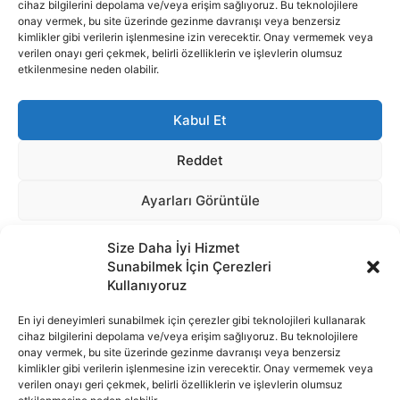
Size Daha İyi Hizmet
Sunabilmek İçin Çerezleri
Kullanıyoruz
En iyi deneyimleri sunabilmek için çerezler gibi teknolojileri kullanarak
cihaz bilgilerini depolama ve/veya erişim sağlıyoruz. Bu teknolojilere
onay vermek, bu site üzerinde gezinme davranışı veya benzersiz
İnternet portalımızda yer alan tüm haber metini, resim ve benzeri
kimlikler gibi verilerin işlenmesine izin verecektir. Onay vermemek veya
içeriğin hakları Sigortamedya Yayıncılık A.Ş.'ye aittir. Hiçbir şekilde
verilen onayı geri çekmek, belirli özelliklerin ve işlevlerin olumsuz
basılı ya da elektronik bir ortamda, kaynak gösterilse bile izin