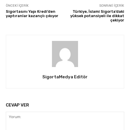
ÖNCEKI İÇERIK
SONRAKI İÇERIK
Sigortasını Yapı Kredi’den
Türkiye, İslami Sigorta’daki
yaptıranlar kazançlı çıkıyor
yüksek potansiyeli ile dikkat
çekiyor
SigortaMedya Editör
CEVAP VER