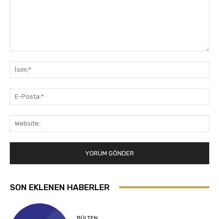
Yorum:
İsi
E-
Pos
Web
SON EKLENEN HABERLER
BÜLTEN