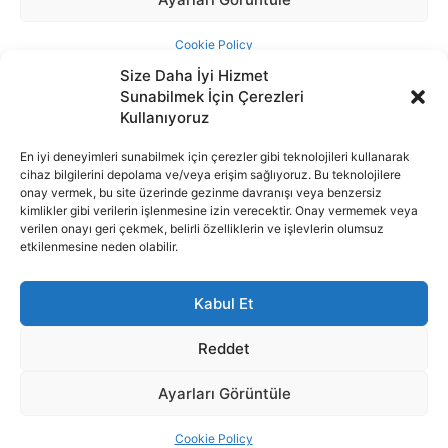
Size Daha İyi Hizmet
Sunabilmek İçin Çerezleri
Kullanıyoruz
En iyi deneyimleri sunabilmek için çerezler gibi teknolojileri kullanarak
cihaz bilgilerini depolama ve/veya erişim sağlıyoruz. Bu teknolojilere
İnternet portalımızda yer alan tüm haber metini, resim ve benzeri
onay vermek, bu site üzerinde gezinme davranışı veya benzersiz
içeriğin hakları Sigortamedya Yayıncılık A.Ş.'ye aittir. Hiçbir şekilde
kimlikler gibi verilerin işlenmesine izin verecektir. Onay vermemek veya
basılı ya da elektronik bir ortamda, kaynak gösterilse bile izin
verilen onayı geri çekmek, belirli özelliklerin ve işlevlerin olumsuz
alınmadan kullanılamaz.
etkilenmesine neden olabilir.
e-Mail Adresimiz:
info@sigortamedia.com
Kabul Et
Reddet
Ayarları Görüntüle
© 2015 - 2025 Sigortamedya Yayın Grubu | Sigortamedya
Yayıncılık A.Ş.
Cookie Policy