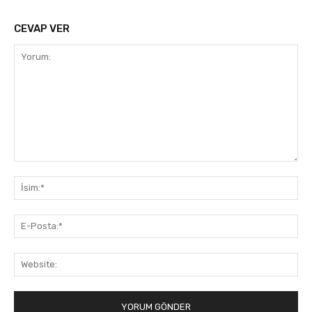
CEVAP VER
Yorum:
İsi
E-
Pos
Web