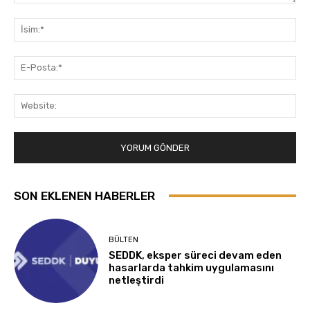
Yorum:
İsi
E-
Pos
Web
SON EKLENEN HABERLER
BÜLTEN
SEDDK, eksper süreci devam eden
hasarlarda tahkim uygulamasını
netleştirdi