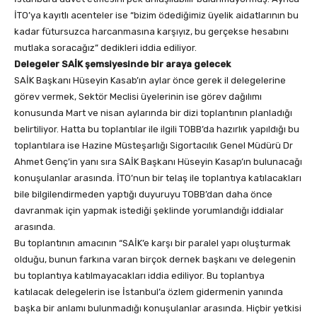
İTO’ya kayıtlı acenteler ise “bizim ödediğimiz üyelik aidatlarının bu
kadar fütursuzca harcanmasına karşıyız, bu gerçekse hesabını
mutlaka soracağız” dedikleri iddia ediliyor.
Delegeler SAİK şemsiyesinde bir araya gelecek
SAİK Başkanı Hüseyin Kasab’ın aylar önce gerek il delegelerine
görev vermek, Sektör Meclisi üyelerinin ise görev dağılımı
konusunda Mart ve nisan aylarında bir dizi toplantının planladığı
belirtiliyor. Hatta bu toplantılar ile ilgili TOBB’da hazırlık yapıldığı bu
toplantılara ise Hazine Müsteşarlığı Sigortacılık Genel Müdürü Dr
Ahmet Genç’in yanı sıra SAİK Başkanı Hüseyin Kasap’ın bulunacağı
konuşulanlar arasında. İTO’nun bir telaş ile toplantıya katılacakları
bile bilgilendirmeden yaptığı duyuruyu TOBB’dan daha önce
davranmak için yapmak istediği şeklinde yorumlandığı iddialar
arasında.
Bu toplantının amacının “SAİK’e karşı bir paralel yapı oluşturmak
olduğu, bunun farkına varan birçok dernek başkanı ve delegenin
bu toplantıya katılmayacakları iddia ediliyor. Bu toplantıya
katılacak delegelerin ise İstanbul’a özlem gidermenin yanında
başka bir anlamı bulunmadığı konuşulanlar arasında. Hiçbir yetkisi