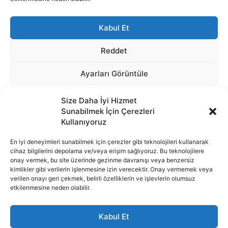
Size Daha İyi Hizmet
Sunabilmek İçin Çerezleri
Kullanıyoruz
En iyi deneyimleri sunabilmek için çerezler gibi teknolojileri kullanarak
cihaz bilgilerini depolama ve/veya erişim sağlıyoruz. Bu teknolojilere
onay vermek, bu site üzerinde gezinme davranışı veya benzersiz
İnternet portalımızda yer alan tüm haber metini, resim ve benzeri
kimlikler gibi verilerin işlenmesine izin verecektir. Onay vermemek veya
içeriğin hakları Sigortamedya Yayıncılık A.Ş.'ye aittir. Hiçbir şekilde
verilen onayı geri çekmek, belirli özelliklerin ve işlevlerin olumsuz
basılı ya da elektronik bir ortamda, kaynak gösterilse bile izin
etkilenmesine neden olabilir.
alınmadan kullanılamaz.
e-Mail Adresimiz:
info@sigortamedia.com
Kabul Et