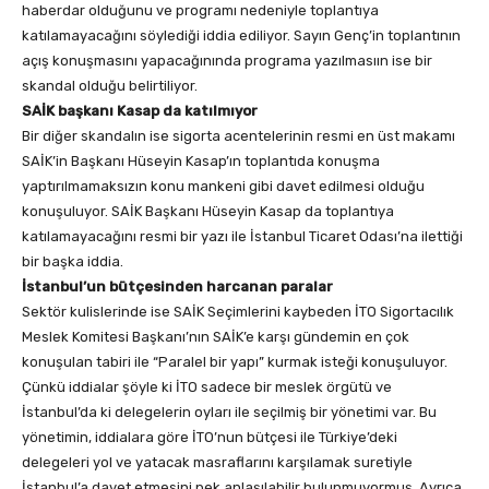
haberdar olduğunu ve programı nedeniyle toplantıya
katılamayacağını söylediği iddia ediliyor. Sayın Genç’in toplantının
açış konuşmasını yapacağınında programa yazılmasıın ise bir
skandal olduğu belirtiliyor.
SAİK başkanı Kasap da katılmıyor
Bir diğer skandalın ise sigorta acentelerinin resmi en üst makamı
SAİK’in Başkanı Hüseyin Kasap’ın toplantıda konuşma
yaptırılmamaksızın konu mankeni gibi davet edilmesi olduğu
konuşuluyor. SAİK Başkanı Hüseyin Kasap da toplantıya
katılamayacağını resmi bir yazı ile İstanbul Ticaret Odası’na ilettiği
bir başka iddia.
İstanbul’un bütçesinden harcanan paralar
Sektör kulislerinde ise SAİK Seçimlerini kaybeden İTO Sigortacılık
Meslek Komitesi Başkanı’nın SAİK’e karşı gündemin en çok
konuşulan tabiri ile “Paralel bir yapı” kurmak isteği konuşuluyor.
Çünkü iddialar şöyle ki İTO sadece bir meslek örgütü ve
İstanbul’da ki delegelerin oyları ile seçilmiş bir yönetimi var. Bu
yönetimin, iddialara göre İTO’nun bütçesi ile Türkiye’deki
delegeleri yol ve yatacak masraflarını karşılamak suretiyle
İstanbul’a davet etmesini pek anlaşılabilir bulunmuyormuş. Ayrıca