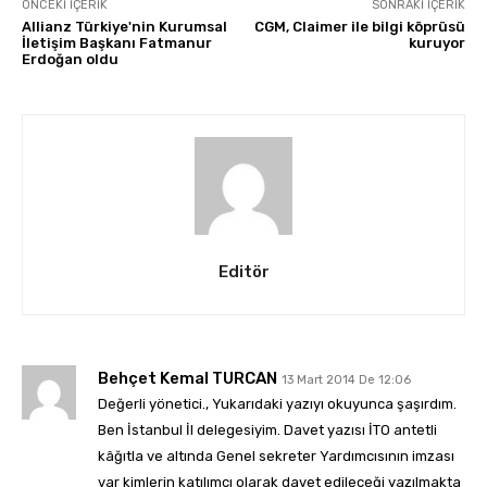
ÖNCEKI İÇERIK
SONRAKI İÇERIK
Allianz Türkiye'nin Kurumsal
CGM, Claimer ile bilgi köprüsü
İletişim Başkanı Fatmanur
kuruyor
Erdoğan oldu
Editör
Behçet Kemal TURCAN
13 Mart 2014 De 12:06
Değerli yönetici., Yukarıdaki yazıyı okuyunca şaşırdım.
Ben İstanbul İl delegesiyim. Davet yazısı İTO antetli
kâğıtla ve altında Genel sekreter Yardımcısının imzası
var kimlerin katılımcı olarak davet edileceği yazılmakta