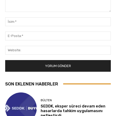
Yorum:
İsi
E-
Pos
Web
SON EKLENEN HABERLER
BÜLTEN
SEDDK, eksper süreci devam eden
hasarlarda tahkim uygulamasını
netleştirdi