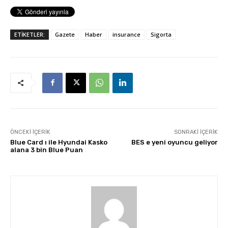
ETİKETLER:
Gazete
Haber
insurance
Sigorta
ÖNCEKI İÇERIK
SONRAKI İÇERIK
Blue Card ı ile Hyundai Kasko
BES e yeni oyuncu geliyor
alana 3 bin Blue Puan