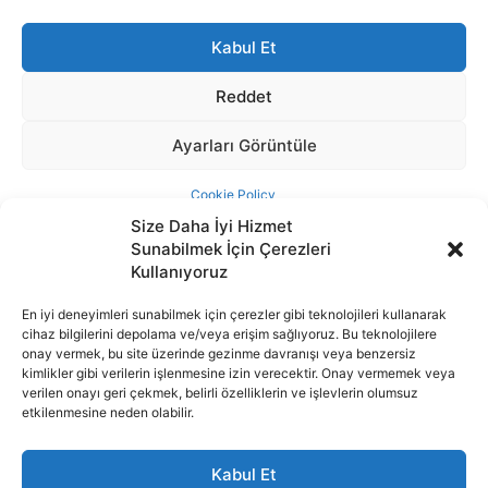
Size Daha İyi Hizmet
Sunabilmek İçin Çerezleri
Kullanıyoruz
En iyi deneyimleri sunabilmek için çerezler gibi teknolojileri kullanarak
cihaz bilgilerini depolama ve/veya erişim sağlıyoruz. Bu teknolojilere
İnternet portalımızda yer alan tüm haber metini, resim ve benzeri
onay vermek, bu site üzerinde gezinme davranışı veya benzersiz
içeriğin hakları Sigortamedya Yayıncılık A.Ş.'ye aittir. Hiçbir şekilde
kimlikler gibi verilerin işlenmesine izin verecektir. Onay vermemek veya
basılı ya da elektronik bir ortamda, kaynak gösterilse bile izin
verilen onayı geri çekmek, belirli özelliklerin ve işlevlerin olumsuz
alınmadan kullanılamaz.
etkilenmesine neden olabilir.
e-Mail Adresimiz:
info@sigortamedia.com
Kabul Et