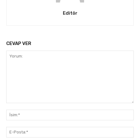
Editör
CEVAP VER
Yorum:
İsi
E-
Pos