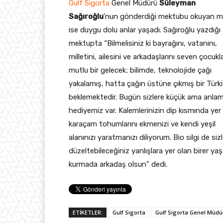
Gulf Sigorta
Genel Müdürü
Süleyman
Sağıroğlu
’nun gönderdiği mektubu okuyan mi
ise duygu dolu anlar yaşadı. Sağıroğlu yazdığı
mektupta “Bilmelisiniz ki bayrağını, vatanını,
milletini, ailesini ve arkadaşlarını seven çocukla
mutlu bir gelecek; bilimde, teknolojide çağı
yakalamış, hatta çağın üstüne çıkmış bir Türk
beklemektedir. Bugün sizlere küçük ama anlaml
hediyemiz var. Kalemlerinizin dip kısmında yer
karaçam tohumlarını ekmenizi ve kendi yeşil
alanınızı yaratmanızı diliyorum. Bio silgi de siz
düzeltebileceğiniz yanlışlara yer olan birer y
kurmada arkadaş olsun” dedi.
ETİKETLER:
Gulf Sigorta
Gulf Sigorta Genel Müdü