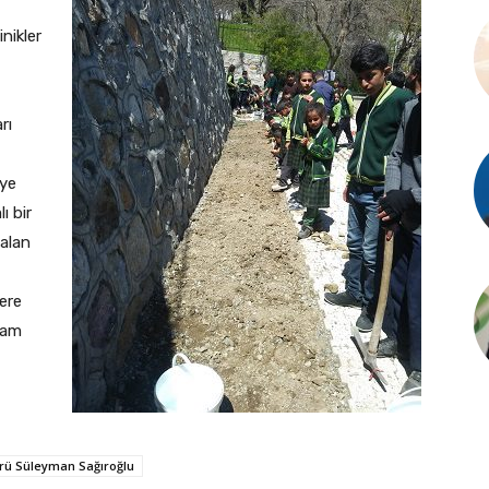
nikler
rı
iye
ı bir
 alan
lere
aşam
rü Süleyman Sağıroğlu