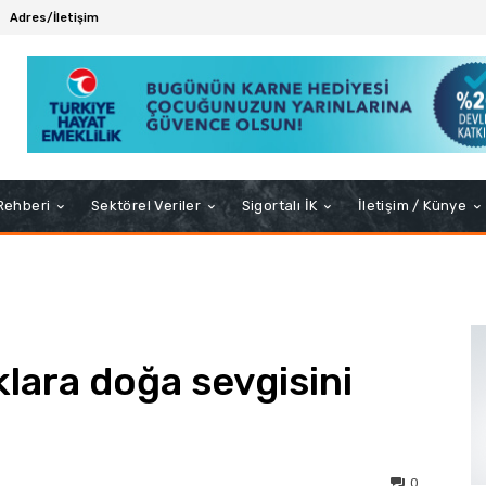
Adres/İletişim
 Rehberi
Sektörel Veriler
Sigortalı İK
İletişim / Künye
lara doğa sevgisini
0