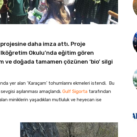
 projesine daha imza attı. Proje
lköğretim Okulu’nda eğitim gören
em ve doğada tamamen çözünen ‘bio’ silgi
mında yer alan ‘Karaçam’ tohumlarını ekmeleri istendi. Bu
a sevgisi aşılanması amaçlandı.
Gulf Sigorta
tarafından
alan miniklerin yaşadıkları mutluluk ve heyecan ise