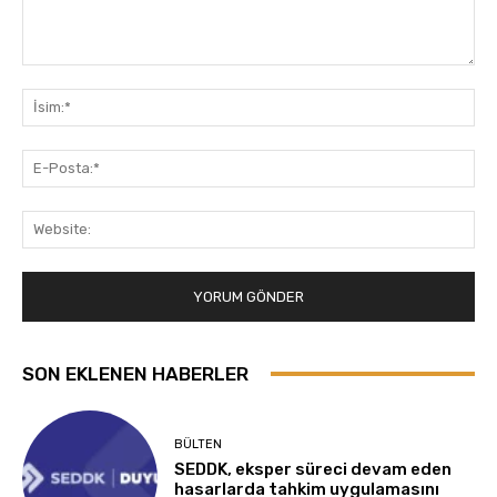
Yorum:
İsi
E-
Pos
Web
SON EKLENEN HABERLER
BÜLTEN
SEDDK, eksper süreci devam eden
hasarlarda tahkim uygulamasını