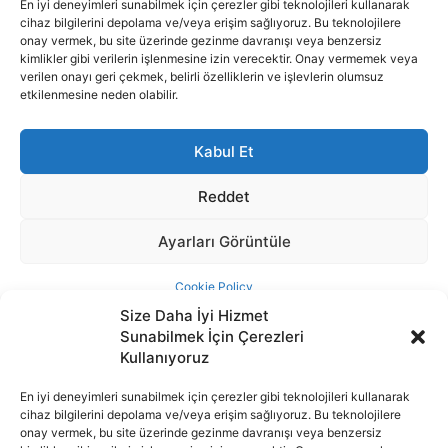
Size Daha İyi Hizmet
Sunabilmek İçin Çerezleri
Kullanıyoruz
En iyi deneyimleri sunabilmek için çerezler gibi teknolojileri kullanarak
cihaz bilgilerini depolama ve/veya erişim sağlıyoruz. Bu teknolojilere
İnternet portalımızda yer alan tüm haber metini, resim ve benzeri
onay vermek, bu site üzerinde gezinme davranışı veya benzersiz
içeriğin hakları Sigortamedya Yayıncılık A.Ş.'ye aittir. Hiçbir şekilde