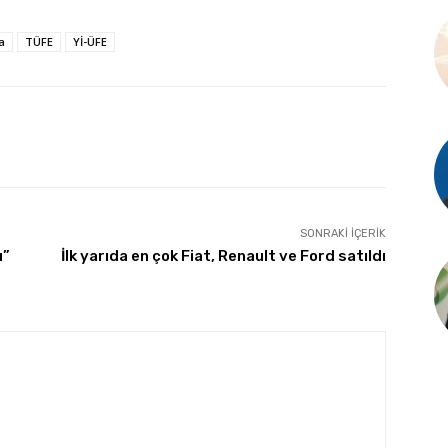
a
TÜFE
Yİ-ÜFE
SONRAKI İÇERIK
ı”
İlk yarıda en çok Fiat, Renault ve Ford satıldı