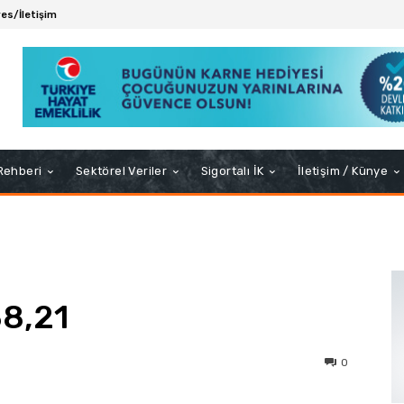
es/İletişim
 Rehberi
Sektörel Veriler
Sigortalı İK
İletişim / Künye
38,21
0