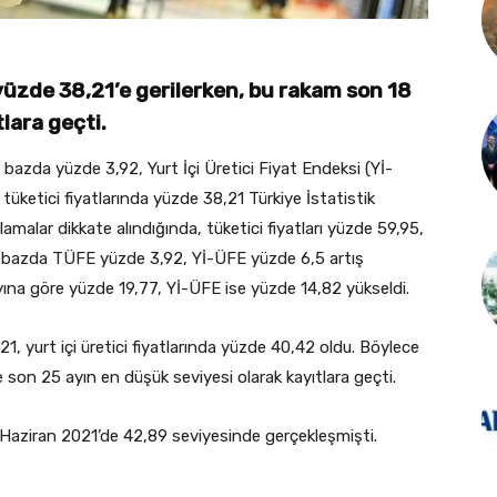
yüzde 38,21’e gerilerken, bu rakam son 18
lara geçti.
 bazda yüzde 3,92, Yurt İçi Üretici Fiyat Endeksi (Yİ-
 tüketici fiyatlarında yüzde 38,21 Türkiye İstatistik
lamalar dikkate alındığında, tüketici fiyatları yüzde 59,95,
ylık bazda TÜFE yüzde 3,92, Yİ-ÜFE yüzde 6,5 artış
yına göre yüzde 19,77, Yİ-ÜFE ise yüzde 14,82 yükseldi.
,21, yurt içi üretici fiyatlarında yüzde 40,42 oldu. Böylece
e son 25 ayın en düşük seviyesi olarak kayıtlara geçti.
aziran 2021’de 42,89 seviyesinde gerçekleşmişti.