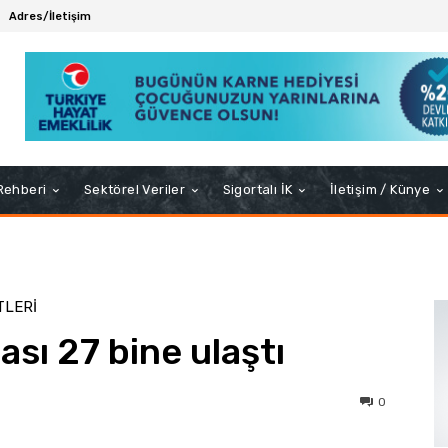
Adres/İletişim
 Rehberi
Sektörel Veriler
Sigortalı İK
İletişim / Künye
TLERI
tası 27 bine ulaştı
0