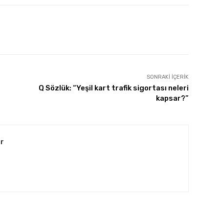
SONRAKI İÇERIK
Q Sözlük: “Yeşil kart trafik sigortası neleri
kapsar?”
r