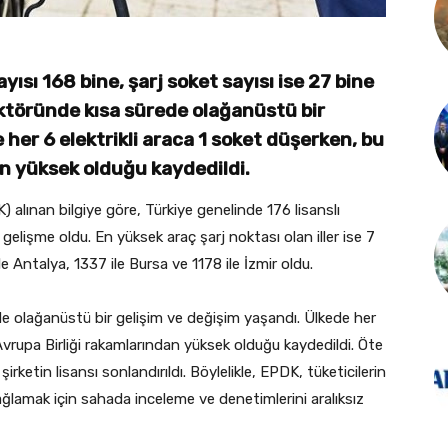
yısı 168 bine, şarj soket sayısı ise 27 bine
sektöründe kısa sürede olağanüstü bir
 her 6 elektrikli araca 1 soket düşerken, bu
an yüksek olduğu kaydedildi.
lınan bilgiye göre, Türkiye genelinde 176 lisanslı
 gelişme oldu. En yüksek araç şarj noktası olan iller ise 7
le Antalya, 1337 ile Bursa ve 1178 ile İzmir oldu.
ede olağanüstü bir gelişim ve değişim yaşandı. Ülkede her
 Avrupa Birliği rakamlarından yüksek olduğu kaydedildi. Öte
ketin lisansı sonlandırıldı. Böylelikle, EPDK, tüketicilerin
 sağlamak için sahada inceleme ve denetimlerini aralıksız