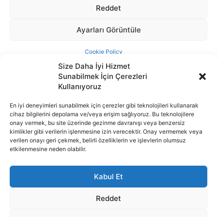
Size Daha İyi Hizmet
Sunabilmek İçin Çerezleri
Kullanıyoruz
En iyi deneyimleri sunabilmek için çerezler gibi teknolojileri kullanarak
cihaz bilgilerini depolama ve/veya erişim sağlıyoruz. Bu teknolojilere
İnternet portalımızda yer alan tüm haber metini, resim ve benzeri
onay vermek, bu site üzerinde gezinme davranışı veya benzersiz
içeriğin hakları Sigortamedya Yayıncılık A.Ş.'ye aittir. Hiçbir şekilde
kimlikler gibi verilerin işlenmesine izin verecektir. Onay vermemek veya
basılı ya da elektronik bir ortamda, kaynak gösterilse bile izin
verilen onayı geri çekmek, belirli özelliklerin ve işlevlerin olumsuz
alınmadan kullanılamaz.
etkilenmesine neden olabilir.
e-Mail Adresimiz:
info@sigortamedia.com
Kabul Et
Reddet