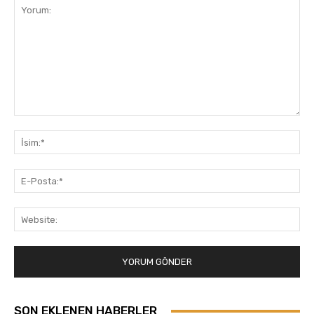
Yorum:
İsi
E-
Pos
Web
SON EKLENEN HABERLER