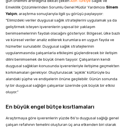
gün önemini artırdığına dikkat çeken
Aon Türkiye
Sağlık ve
Emeklilik Çözümlerinden Sorumlu Genel Müdür Yardımcısı
Sinem
Yalçın
; araştırma sonuçlarıyla ilgili şu görüşü paylaşıyor:
“Elimizdeki veriler duygusal sağlık stratejilerini uygulamak ya da
geliştirmek isteyen işverenlerin yapısal bir yaklaşım
benimsemelerinin faydalı olacağını gösteriyor. Bölgesel, ülke bazlı
ve küresel veriler analiz edilerek kurumlara en uygun fayda ve
hizmetler sunulabilir. Duygusal sağlık stratejilerinin
uygulanmasında çalışanlarla etkileşimi güçlendirecek bir iletişim
dilini benimsemek de büyük önem taşıyor. Çalışanların kendi
duygusal sağlıkları konusunda işverenleriyle iletişime geçmekten
korkmamaları gerekiyor. Oluşturulacak ‘açıklık’ kültürüyle bu
alandaki şüphe ve endişelerin önüne geçilebilir. Günün sonunda
iyi bir duygusal sağlığın çalışanlar üzerinde çok büyük bir etkisi
oluyor.”
En büyük engel bütçe kısıtlamaları
Araştırmaya göre işverenlerin yüzde 86’sı duygusal sağlığı genel
çalışan refahının temelini oluşturan üç ana etkenden biri olarak