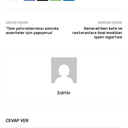
ÖNCEKI İÇERIK
SONRAKI İÇERIK
‘Tüm yatırımlarımızı aslında
Generali’den kafe ve
acenteler için yapıyoruz’
restoranlara özel modüler
işyeri sigortası
Editör
CEVAP VER