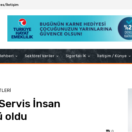
es/İletişim
 Rehberi
Sektörel Veriler
Sigortalı İK
İletişim / Künye
TLERI
Servis İnsan
ü oldu
0