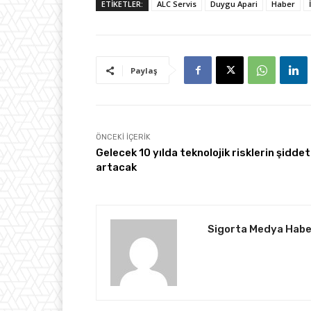
ETİKETLER:
ALC Servis
Duygu Apari
Haber
Paylaş
ÖNCEKI İÇERIK
Gelecek 10 yılda teknolojik risklerin şiddet
artacak
Sigorta Medya Habe