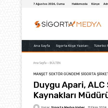
7 Ağustos 2026, Cuma
Hakkımızda
Künye
Adr
Ana Sayfa
Sigorta Köşe Yazıları
Tüketici
Ana Sayfa
BÜLTEN
MANŞET
SEKTÖR GÜNDEMİ
SIGORTA ŞIRKE
Duygu Apari, ALC 
Kaynakları Müdür
Yazar:
Sigorta Medya Haber
11 Ekim 2024