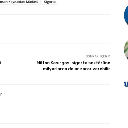
İnsan Kaynakları Müdürü
Sigorta
SONRAKI İÇERIK
i
Milton Kasırgası sigorta sektörüne
milyarlarca dolar zarar verebilir
r