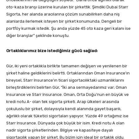
oto-kaza branşı üzerine kurulan bir şirkettik. Şimdiki Dubai Starr
Sigorta, her alanda aracılarına çözüm sunabilirken daha niş
alanlarda ilerlemek isteyen bir şirket konumunda. Dengeli bir
portföy kurmak istedik. Şu anda yüzde 45 oto kaza geri kalanı ise
diğer branşlar” şeklinde konuştu.
Ortaklıklarımız bize istediğimiz gücü sağlad
ı
Gür, iki yeni ortaklıkla birlikte tamamen değişen ve yenilenen bir
şirket haline geldiklerini belirtti. Ortaklarından Oman Insurance’ın
bireysel, Starr Insurance’ın ticari sigortacılıktaki uzmanlıklarını
birleştirdiklerini belirten Gür, “İki ana sermayedarımız var; Oman
Insurance ve Starr Insurance. Oman, Orta Doğu’nun en büyük ve
kredi notu A- olan tek sigorta şirketi. Arap ülkeleri arasında
çokuluslu bir şirket, dolayısıyla kendi alanında gayet başarılı,
ağırlıklı olarak tüketici sigortaları yapıyor. Yüzde 49 ortağımız ise
Starr Insurance. Dünyada çok büyük bir isim. Kredi notu A olan
nadir sigorta şirketlerinden. Bilgiye ve kapasiteye dayalı
sigortacılık yapan bir şirket. Bu bizim için ideal bir ortaklık oldu.