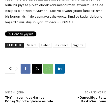
butik bir piyasa şirketi olarak konumlandırmak istiyoruz. Genelde
ikisi pek bir arada duyulmaz. Butik ve piyasa şirketi farklıdır; ama
biz bunun ikisini de yapmaya çalışıyoruz. Şimdiye kadar da bunu
başardığımızı düşünüyorum” dedi. SİGORTALI
ETİKETLER:
Gazete
Haber
insurance
Sigorta
ÖNCEKI İÇERIK
SONRAKI İÇERIK
THY nin yeni uçakları da
■GunesSigorta….
Güneş Sigorta güvencesinde
KaskoSorunum