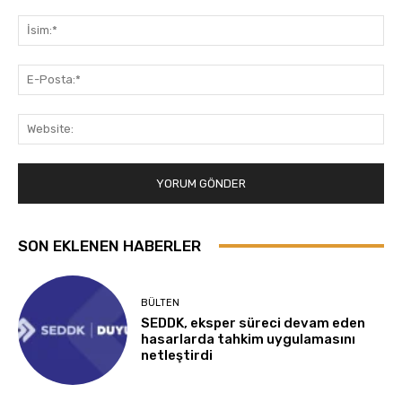
Yorum:
İsi
E-
Pos
Web
SON EKLENEN HABERLER
BÜLTEN
SEDDK, eksper süreci devam eden
hasarlarda tahkim uygulamasını
netleştirdi