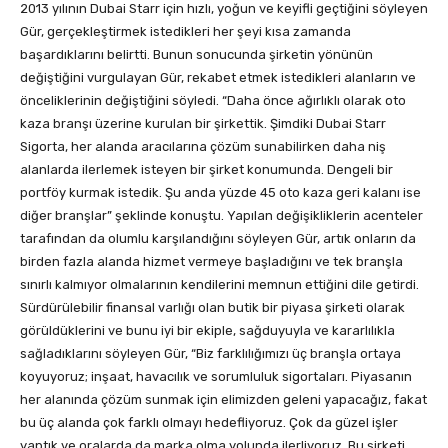
2013 yılının Dubai Starr için hızlı, yoğun ve keyifli geçtiğini söyleyen
Gür, gerçekleştirmek istedikleri her şeyi kısa zamanda
başardıklarını belirtti. Bunun sonucunda şirketin yönünün
değiştiğini vurgulayan Gür, rekabet etmek istedikleri alanların ve
önceliklerinin değiştiğini söyledi. “Daha önce ağırlıklı olarak oto
kaza branşı üzerine kurulan bir şirkettik. Şimdiki Dubai Starr
Sigorta, her alanda aracılarına çözüm sunabilirken daha niş
alanlarda ilerlemek isteyen bir şirket konumunda. Dengeli bir
portföy kurmak istedik. Şu anda yüzde 45 oto kaza geri kalanı ise
diğer branşlar” şeklinde konuştu. Yapılan değişikliklerin acenteler
tarafından da olumlu karşılandığını söyleyen Gür, artık onların da
birden fazla alanda hizmet vermeye başladığını ve tek branşla
sınırlı kalmıyor olmalarının kendilerini memnun ettiğini dile getirdi.
Sürdürülebilir finansal varlığı olan butik bir piyasa şirketi olarak
görüldüklerini ve bunu iyi bir ekiple, sağduyuyla ve kararlılıkla
sağladıklarını söyleyen Gür, “Biz farklılığımızı üç branşla ortaya
koyuyoruz; inşaat, havacılık ve sorumluluk sigortaları. Piyasanın
her alanında çözüm sunmak için elimizden geleni yapacağız, fakat
bu üç alanda çok farklı olmayı hedefliyoruz. Çok da güzel işler
yaptık ve oralarda da marka olma yolunda ilerliyoruz. Bu şirketi