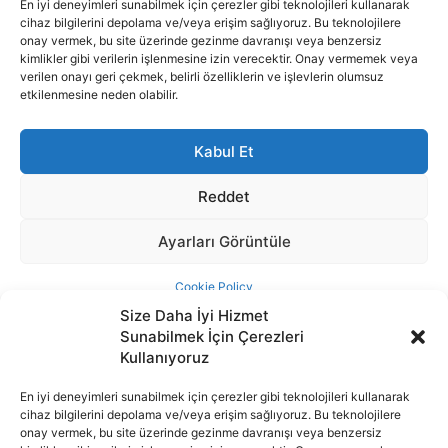
Size Daha İyi Hizmet
Sunabilmek İçin Çerezleri
Kullanıyoruz
En iyi deneyimleri sunabilmek için çerezler gibi teknolojileri kullanarak
cihaz bilgilerini depolama ve/veya erişim sağlıyoruz. Bu teknolojilere
İnternet portalımızda yer alan tüm haber metini, resim ve benzeri
onay vermek, bu site üzerinde gezinme davranışı veya benzersiz
içeriğin hakları Sigortamedya Yayıncılık A.Ş.'ye aittir. Hiçbir şekilde