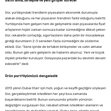
Satın alma, birleşme ve yeni girişler sürece
k
Gür, yurtdışındaki trendlerin piyasaların ekonomik durumuyla
alakalı olduğunu ve her piyasanın trendinin farklı olduğunu belirtti.
Yurtdışında hem gelişen hem de gelişmekte olan piyasalarda fiyat
artışlarının hiçbir zaman sonsuza kadar sürmediğine dikkat çeken
Gür, rekabetin zorlaştığı, sigortacıların daha çetin bir mücadeleye
girdiği durumların 2-3 seneden fazla sürmediğini de sözlerine
ekledi. Gür, “Sene içinde de birtakım birleşmeler ve satın almalar
oldu. Bunun gibi yeni gelişlerin de haberini alıyoruz. Yeni ve küçük
ölçekli şirketler kuruluyor. Dolayısıyla pazardaki bu devinim devam
edecektir” dedi.
Ürün portföyümüzü dengeledik
2013 yılının Dubai Starr için hızlı, yoğun ve keyifli geçtiğini söyleyen
Gür, gerçekleştirmek istedikleri her şeyi kısa zamanda
başardıklarını belirtti. Bunun sonucunda şirketin yönünün
değiştiğini vurgulayan Gür, rekabet etmek istedikleri alanların ve
önceliklerinin de değiştiğini söyledi. “Daha önce ağırlıklı olarak