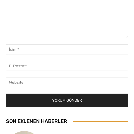
Yorum:
İsi
E-
Pos
Web
SON EKLENEN HABERLER