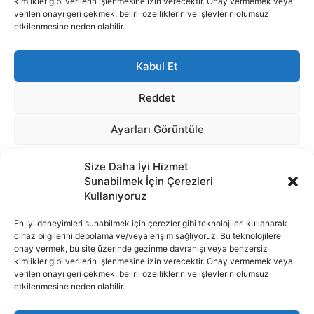
Size Daha İyi Hizmet
Sunabilmek İçin Çerezleri
Kullanıyoruz
En iyi deneyimleri sunabilmek için çerezler gibi teknolojileri kullanarak
cihaz bilgilerini depolama ve/veya erişim sağlıyoruz. Bu teknolojilere
onay vermek, bu site üzerinde gezinme davranışı veya benzersiz
İnternet portalımızda yer alan tüm haber metini, resim ve benzeri
kimlikler gibi verilerin işlenmesine izin verecektir. Onay vermemek veya
içeriğin hakları Sigortamedya Yayıncılık A.Ş.'ye aittir. Hiçbir şekilde
verilen onayı geri çekmek, belirli özelliklerin ve işlevlerin olumsuz
basılı ya da elektronik bir ortamda, kaynak gösterilse bile izin
etkilenmesine neden olabilir.
alınmadan kullanılamaz.