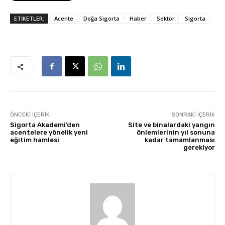
ETİKETLER:
Acente
Doğa Sigorta
Haber
Sektör
Sigorta
ÖNCEKI İÇERIK
SONRAKI İÇERIK
Sigorta Akademi’den
Site ve binalardaki yangın
acentelere yönelik yeni
önlemlerinin yıl sonuna
eğitim hamlesi
kadar tamamlanması
gerekiyor