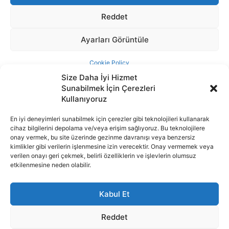
Size Daha İyi Hizmet
Sunabilmek İçin Çerezleri
Kullanıyoruz
En iyi deneyimleri sunabilmek için çerezler gibi teknolojileri kullanarak
cihaz bilgilerini depolama ve/veya erişim sağlıyoruz. Bu teknolojilere
İnternet portalımızda yer alan tüm haber metini, resim ve benzeri
onay vermek, bu site üzerinde gezinme davranışı veya benzersiz
içeriğin hakları Sigortamedya Yayıncılık A.Ş.'ye aittir. Hiçbir şekilde
kimlikler gibi verilerin işlenmesine izin verecektir. Onay vermemek veya
basılı ya da elektronik bir ortamda, kaynak gösterilse bile izin
verilen onayı geri çekmek, belirli özelliklerin ve işlevlerin olumsuz
alınmadan kullanılamaz.
etkilenmesine neden olabilir.
e-Mail Adresimiz:
info@sigortamedia.com
Kabul Et
Reddet