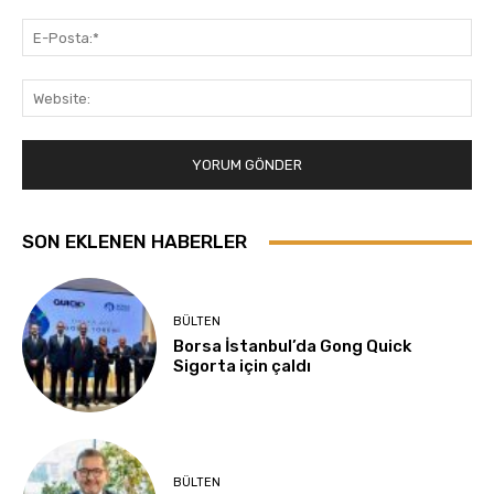
E-
Pos
Web
SON EKLENEN HABERLER
BÜLTEN
Borsa İstanbul’da Gong Quick
Sigorta için çaldı
BÜLTEN