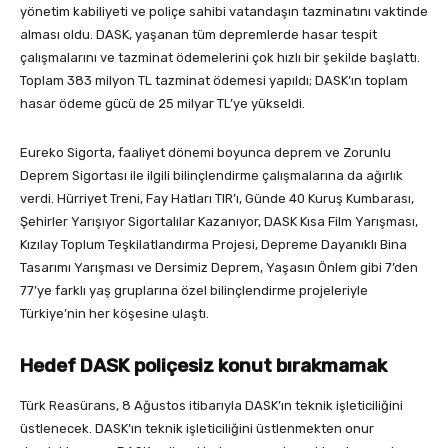
yönetim kabiliyeti ve poliçe sahibi vatandaşın tazminatını vaktinde
alması oldu. DASK, yaşanan tüm depremlerde hasar tespit
çalışmalarını ve tazminat ödemelerini çok hızlı bir şekilde başlattı.
Toplam 383 milyon TL tazminat ödemesi yapıldı; DASK’ın toplam
hasar ödeme gücü de 25 milyar TL’ye yükseldi.
Eureko Sigorta, faaliyet dönemi boyunca deprem ve Zorunlu
Deprem Sigortası ile ilgili bilinçlendirme çalışmalarına da ağırlık
verdi.
Hürriyet Treni, Fay Hatları TIR’ı, Günde 40 Kuruş Kumbarası,
Şehirler Yarışıyor Sigortalılar Kazanıyor, DASK Kısa Film Yarışması,
Kızılay Toplum Teşkilatlandırma Projesi, Depreme Dayanıklı Bina
Tasarımı Yarışması ve Dersimiz Deprem, Yaşasın Önlem gibi 7’den
77’ye farklı yaş gruplarına özel bilinçlendirme projeleriyle
Türkiye’nin her köşesine ulaştı.
Hedef DASK poliçesiz konut bırakmamak
Türk Reasürans, 8 Ağustos itibarıyla DASK’ın teknik işleticiliğini
üstlenecek. DASK’ın teknik işleticiliğini üstlenmekten onur