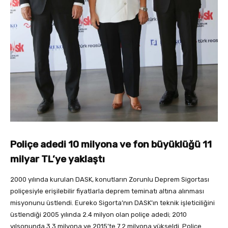
Poliçe adedi 10 milyona ve fon büyüklüğü 11
milyar TL’ye yaklaştı
2000 yılında kurulan DASK, konutların Zorunlu Deprem Sigortası
poliçesiyle erişilebilir fiyatlarla deprem teminatı altına alınması
misyonunu üstlendi. Eureko Sigorta’nın DASK’ın teknik işleticiliğini
üstlendiği 2005 yılında 2.4 milyon olan poliçe adedi; 2010
yılsonunda 3.3 milyona ve 2015’te 7.2 milyona yükseldi. Poliçe