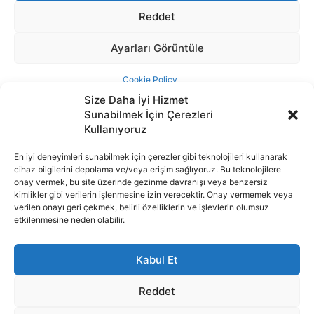
Size Daha İyi Hizmet
Sunabilmek İçin Çerezleri
Kullanıyoruz
En iyi deneyimleri sunabilmek için çerezler gibi teknolojileri kullanarak
cihaz bilgilerini depolama ve/veya erişim sağlıyoruz. Bu teknolojilere
İnternet portalımızda yer alan tüm haber metini, resim ve benzeri
onay vermek, bu site üzerinde gezinme davranışı veya benzersiz
içeriğin hakları Sigortamedya Yayıncılık A.Ş.'ye aittir. Hiçbir şekilde
kimlikler gibi verilerin işlenmesine izin verecektir. Onay vermemek veya
basılı ya da elektronik bir ortamda, kaynak gösterilse bile izin
verilen onayı geri çekmek, belirli özelliklerin ve işlevlerin olumsuz
alınmadan kullanılamaz.
etkilenmesine neden olabilir.
e-Mail Adresimiz:
info@sigortamedia.com
Kabul Et
Reddet