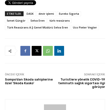
ETİKETLER:
DASK
devir işlemi
Eureko Sigorta
İsmet Güngör
Selva Eren
türk reasürans
Türk Reasürans A.Ş Genel Müdürü Selva Eren
Uco Pieter Vegter
ÖNCEKI İÇERIK
SONRAKI İÇERIK
Sompo’dan Skoda sahiplerine
Turistlere yönelik COVID-19
özel ‘Skoda Kasko’
teminatlı sağlık sigortası ilgi
görüyor