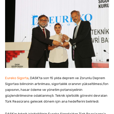
Eureko Sigorta
, DASK’ta son 15 yılda deprem ve Zorunlu Deprem
Sigortası bilincinin artırılması, sigortalılık oranının yükseltilmesi,fon
yapısının, hasar ödeme ve yönetim potansiyelinin
güçlendirilmesine odaklanmıştı. Teknik işleticilik görevini devralan
Türk Reasürans gelecek dönem için ana hedeflerini belirledi.
DASK’ın teknik işleticiliğinin Eureko Sigorta’dan Türk Reasürans’a