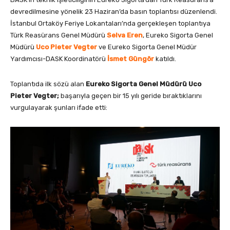
devredilmesine yönelik 23 Haziran’da basın toplantısı düzenlendi.
İstanbul Ortaköy Feriye Lokantaları’nda gerçekleşen toplantıya
Türk Reasürans Genel Müdürü
Selva Eren
, Eureko Sigorta Genel
Müdürü
Uco Pieter Vegter
ve Eureko Sigorta Genel Müdür
Yardımcısı-DASK Koordinatörü
İsmet Güngör
katıldı.
Toplantıda ilk sözü alan
Eureko Sigorta Genel Müdürü Uco
Pieter Vegter;
başarıyla geçen bir 15 yılı geride bıraktıklarını
vurgulayarak şunları ifade etti: