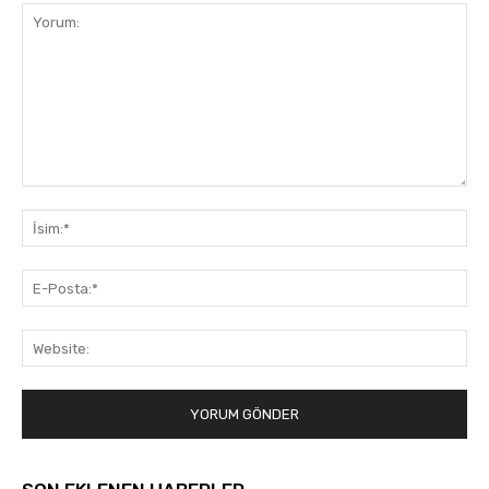
Yorum:
İsi
E-
Pos
Web