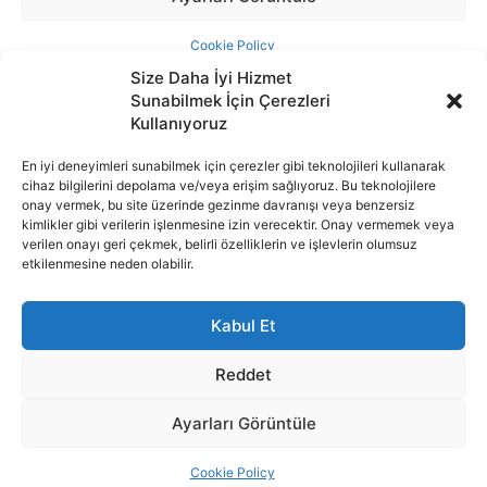
Size Daha İyi Hizmet
Sunabilmek İçin Çerezleri
Kullanıyoruz
En iyi deneyimleri sunabilmek için çerezler gibi teknolojileri kullanarak
cihaz bilgilerini depolama ve/veya erişim sağlıyoruz. Bu teknolojilere
İnternet portalımızda yer alan tüm haber metini, resim ve benzeri
onay vermek, bu site üzerinde gezinme davranışı veya benzersiz
içeriğin hakları Sigortamedya Yayıncılık A.Ş.'ye aittir. Hiçbir şekilde
kimlikler gibi verilerin işlenmesine izin verecektir. Onay vermemek veya
basılı ya da elektronik bir ortamda, kaynak gösterilse bile izin
verilen onayı geri çekmek, belirli özelliklerin ve işlevlerin olumsuz
alınmadan kullanılamaz.
etkilenmesine neden olabilir.
e-Mail Adresimiz:
info@sigortamedia.com
Kabul Et
Reddet
Ayarları Görüntüle
© 2015 - 2025 Sigortamedya Yayın Grubu | Sigortamedya
Yayıncılık A.Ş.
Cookie Policy