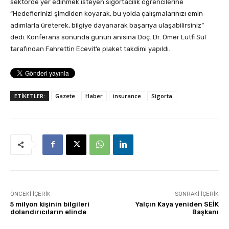
sektörde yer edinmek isteyen sigortacılık öğrencilerine
“Hedeflerinizi şimdiden koyarak, bu yolda çalışmalarınızı emin
adımlarla üreterek, bilgiye dayanarak başarıya ulaşabilirsiniz”
dedi. Konferans sonunda günün anısına Doç. Dr. Ömer Lütfi Sül
tarafından Fahrettin Ecevit’e plaket takdimi yapıldı.
ETİKETLER:
Gazete
Haber
insurance
Sigorta
ÖNCEKI İÇERIK
SONRAKI İÇERIK
5 milyon kişinin bilgileri
Yalçın Kaya yeniden SEİK
dolandırıcıların elinde
Başkanı