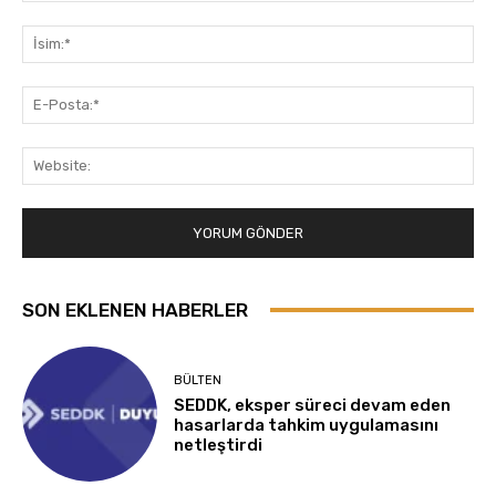
Yorum:
İsi
E-
Pos
Web
SON EKLENEN HABERLER
BÜLTEN
SEDDK, eksper süreci devam eden
hasarlarda tahkim uygulamasını
netleştirdi