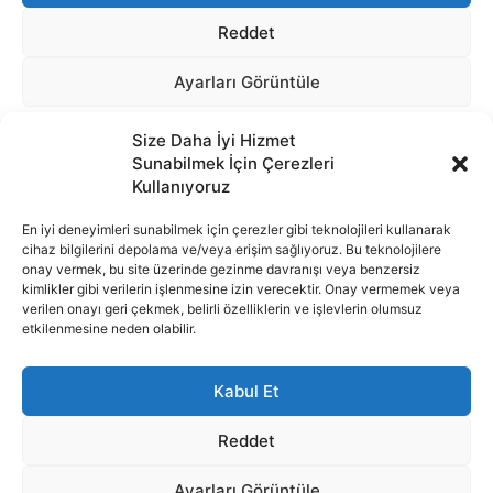
Size Daha İyi Hizmet
Sunabilmek İçin Çerezleri
Kullanıyoruz
En iyi deneyimleri sunabilmek için çerezler gibi teknolojileri kullanarak
cihaz bilgilerini depolama ve/veya erişim sağlıyoruz. Bu teknolojilere
onay vermek, bu site üzerinde gezinme davranışı veya benzersiz
İnternet portalımızda yer alan tüm haber metini, resim ve benzeri
kimlikler gibi verilerin işlenmesine izin verecektir. Onay vermemek veya
içeriğin hakları Sigortamedya Yayıncılık A.Ş.'ye aittir. Hiçbir şekilde
verilen onayı geri çekmek, belirli özelliklerin ve işlevlerin olumsuz
basılı ya da elektronik bir ortamda, kaynak gösterilse bile izin
etkilenmesine neden olabilir.
alınmadan kullanılamaz.
e-Mail Adresimiz:
info@sigortamedia.com
Kabul Et
Reddet
Ayarları Görüntüle