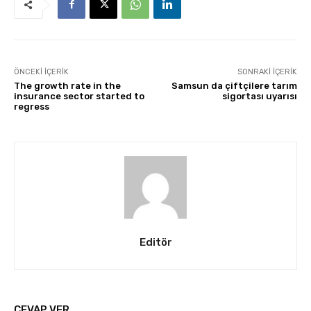
ÖNCEKI İÇERIK
SONRAKI İÇERIK
The growth rate in the
Samsun da çiftçilere tarım
insurance sector started to
sigortası uyarısı
regress
Editör
CEVAP VER