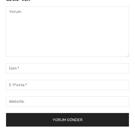
Yorum:
İsi
E-
Pos
Web