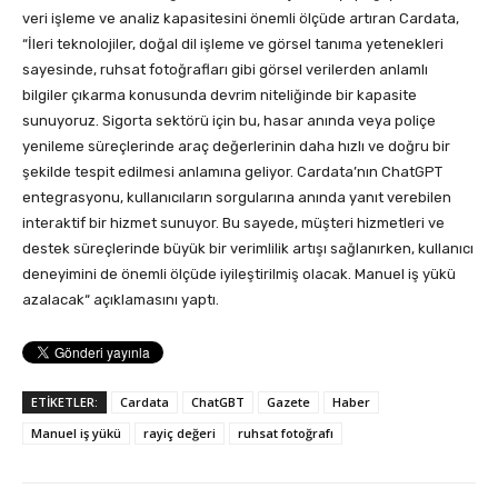
veri işleme ve analiz kapasitesini önemli ölçüde artıran Cardata,
“İleri teknolojiler, doğal dil işleme ve görsel tanıma yetenekleri
sayesinde, ruhsat fotoğrafları gibi görsel verilerden anlamlı
bilgiler çıkarma konusunda devrim niteliğinde bir kapasite
sunuyoruz. Sigorta sektörü için bu, hasar anında veya poliçe
yenileme süreçlerinde araç değerlerinin daha hızlı ve doğru bir
şekilde tespit edilmesi anlamına geliyor. Cardata’nın ChatGPT
entegrasyonu, kullanıcıların sorgularına anında yanıt verebilen
interaktif bir hizmet sunuyor. Bu sayede, müşteri hizmetleri ve
destek süreçlerinde büyük bir verimlilik artışı sağlanırken, kullanıcı
deneyimini de önemli ölçüde iyileştirilmiş olacak. Manuel iş yükü
azalacak“ açıklamasını yaptı.
ETİKETLER:
Cardata
ChatGBT
Gazete
Haber
Manuel iş yükü
rayiç değeri
ruhsat fotoğrafı