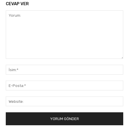
CEVAP VER
Yorum:
İsi
E-
Pos
Web