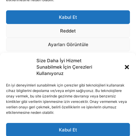
Size Daha İyi Hizmet
Sunabilmek İçin Çerezleri
Kullanıyoruz
En iyi deneyimleri sunabilmek için çerezler gibi teknolojileri kullanarak
cihaz bilgilerini depolama ve/veya erişim sağlıyoruz. Bu teknolojilere
onay vermek, bu site üzerinde gezinme davranışı veya benzersiz
İnternet portalımızda yer alan tüm haber metini, resim ve benzeri
kimlikler gibi verilerin işlenmesine izin verecektir. Onay vermemek veya
içeriğin hakları Sigortamedya Yayıncılık A.Ş.'ye aittir. Hiçbir şekilde
verilen onayı geri çekmek, belirli özelliklerin ve işlevlerin olumsuz
basılı ya da elektronik bir ortamda, kaynak gösterilse bile izin
etkilenmesine neden olabilir.
alınmadan kullanılamaz.
e-Mail Adresimiz:
info@sigortamedia.com
Kabul Et