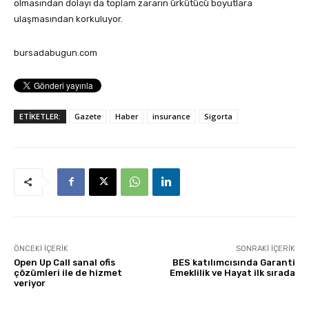
olmasından dolayı da toplam zararın ürkütücü boyutlara
ulaşmasından korkuluyor.
bursadabugun.com
ETİKETLER:
Gazete
Haber
insurance
Sigorta
ÖNCEKI İÇERIK
SONRAKI İÇERIK
Open Up Call sanal ofis
BES katılımcısında Garanti
çözümleri ile de hizmet
Emeklilik ve Hayat ilk sırada
veriyor