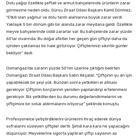
Dolu yağışı özellikle şeftali ve armut bahçelerinde ürünlerin zarar
görmesine neden oldu. Gürsu Ziraat Odası Başkanı Kamil Dönmez,
“Etkili olan yağmur ve dolu tarım alanlarına büyük zarar verdi.
Yaklaşık 5 bin dönüm gibi bir alanda zarar meydana geldi. Özellikle
meyve bahçelerinde ciddi zararlar var. Bu bahçelerde zarar yüzde
60’lar civarında. Bu doğal afetler her geçen gün çiftçiyi daha da
içinden çakılamaz bir hale götürüyor. Çiftçilerimizi sıkıntılı günler
bekliyor” dedi.
Osmangazi’de zararın yüzde 50’nin üzerine çıktığını belirten
Osmangazi Ziraat Odası Başkanı Sabri Akçalar, “Çiftçinin şu an için
yapabilecek bir şeyi yok. Bundan sonra yetkilileri el atması
gerekiyor. Çiftçinin borçlarının yeniden yapılandırıp ertelenmesi
gerekiyor. Biz yetkililerden bu durumu değerlendirmelerini ve
çiftçimize bir soluk aldırmalarını istiyoruz” şeklinde konuştu.
Profesyonelce yetiştirdiklerini ürünlerini ihraç ederek dünya
sofralarını süsleyen çiftçiler dertli. Şimdi kara kara ne yapacağını
düşünüyor. Meyvelerine sigorta yaptıran çiftçi sayısının az