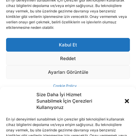
Size Daha İyi Hizmet
Sunabilmek İçin Çerezleri
Kullanıyoruz
En iyi deneyimleri sunabilmek için çerezler gibi teknolojileri kullanarak
cihaz bilgilerini depolama ve/veya erişim sağlıyoruz. Bu teknolojilere
İnternet portalımızda yer alan tüm haber metini, resim ve benzeri
onay vermek, bu site üzerinde gezinme davranışı veya benzersiz
içeriğin hakları Sigortamedya Yayıncılık A.Ş.'ye aittir. Hiçbir şekilde
kimlikler gibi verilerin işlenmesine izin verecektir. Onay vermemek veya