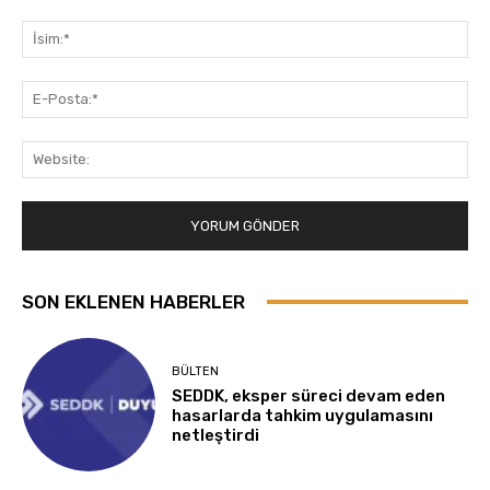
Yorum:
İsi
E-
Pos
Web
SON EKLENEN HABERLER
BÜLTEN
SEDDK, eksper süreci devam eden
hasarlarda tahkim uygulamasını
netleştirdi