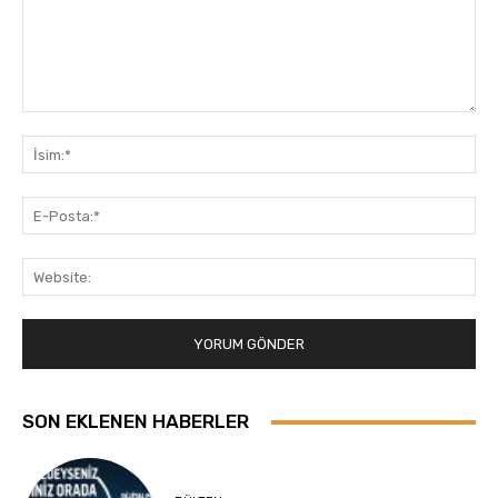
Yorum:
İsi
E-
Pos
Web
SON EKLENEN HABERLER