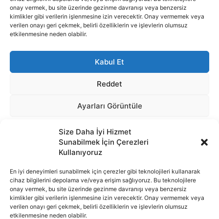
Size Daha İyi Hizmet
Sunabilmek İçin Çerezleri
Kullanıyoruz
En iyi deneyimleri sunabilmek için çerezler gibi teknolojileri kullanarak
cihaz bilgilerini depolama ve/veya erişim sağlıyoruz. Bu teknolojilere
onay vermek, bu site üzerinde gezinme davranışı veya benzersiz
İnternet portalımızda yer alan tüm haber metini, resim ve benzeri
kimlikler gibi verilerin işlenmesine izin verecektir. Onay vermemek veya
içeriğin hakları Sigortamedya Yayıncılık A.Ş.'ye aittir. Hiçbir şekilde
verilen onayı geri çekmek, belirli özelliklerin ve işlevlerin olumsuz
basılı ya da elektronik bir ortamda, kaynak gösterilse bile izin
etkilenmesine neden olabilir.