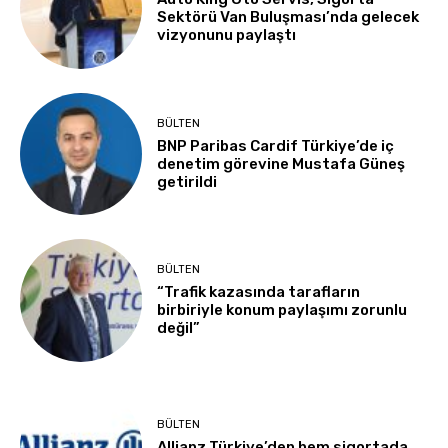
Sektörü Van Buluşması’nda gelecek
vizyonunu paylaştı
BÜLTEN
BNP Paribas Cardif Türkiye’de iç
denetim görevine Mustafa Güneş
getirildi
BÜLTEN
“Trafik kazasında tarafların
birbiriyle konum paylaşımı zorunlu
değil”
BÜLTEN
Allianz Türkiye’den hem sigortada