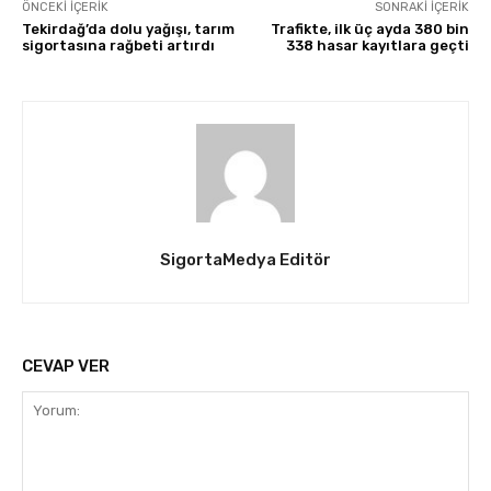
ÖNCEKI İÇERIK
SONRAKI İÇERIK
Tekirdağ’da dolu yağışı, tarım
Trafikte, ilk üç ayda 380 bin
sigortasına rağbeti artırdı
338 hasar kayıtlara geçti
SigortaMedya Editör
CEVAP VER