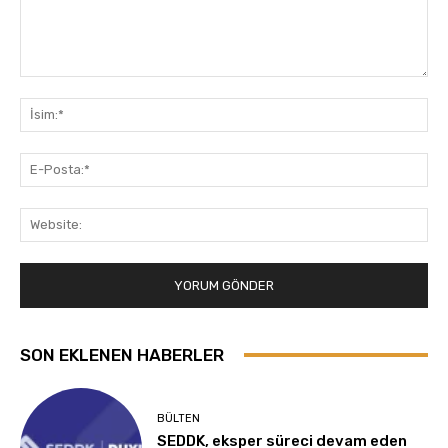
Yorum:
İsi
E-
Pos
Web
SON EKLENEN HABERLER
BÜLTEN
SEDDK, eksper süreci devam eden