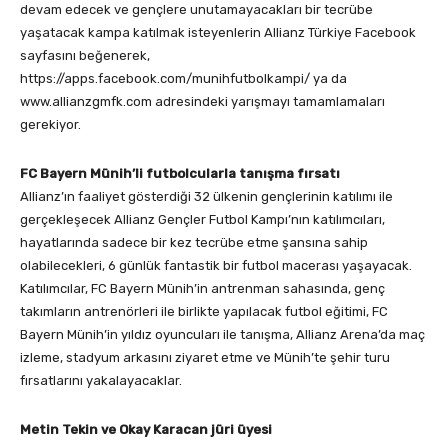
devam edecek ve gençlere unutamayacakları bir tecrübe
yaşatacak kampa katılmak isteyenlerin Allianz Türkiye Facebook
sayfasını beğenerek,
https://apps.facebook.com/munihfutbolkampi/ ya da
www.allianzgmfk.com adresindeki yarışmayı tamamlamaları
gerekiyor.
FC Bayern Münih’li futbolcularla tanışma fırsatı
Allianz’ın faaliyet gösterdiği 32 ülkenin gençlerinin katılımı ile
gerçekleşecek Allianz Gençler Futbol Kampı’nın katılımcıları,
hayatlarında sadece bir kez tecrübe etme şansına sahip
olabilecekleri, 6 günlük fantastik bir futbol macerası yaşayacak.
Katılımcılar, FC Bayern Münih’in antrenman sahasında, genç
takımların antrenörleri ile birlikte yapılacak futbol eğitimi, FC
Bayern Münih’in yıldız oyuncuları ile tanışma, Allianz Arena’da maç
izleme, stadyum arkasını ziyaret etme ve Münih’te şehir turu
fırsatlarını yakalayacaklar.
Metin Tekin ve Okay Karacan jüri üyesi