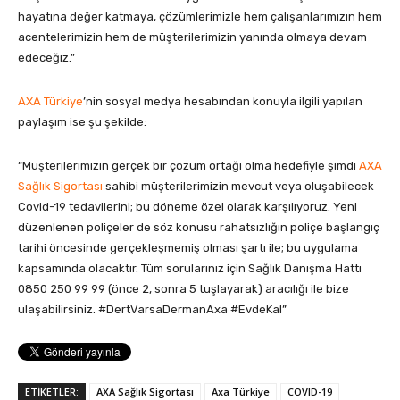
hayatına değer katmaya, çözümlerimizle hem çalışanlarımızın hem
acentelerimizin hem de müşterilerimizin yanında olmaya devam
edeceğiz.”
AXA Türkiye
’nin sosyal medya hesabından konuyla ilgili yapılan
paylaşım ise şu şekilde:
“Müşterilerimizin gerçek bir çözüm ortağı olma hedefiyle şimdi
AXA
Sağlık Sigortası
sahibi müşterilerimizin mevcut veya oluşabilecek
Covid-19 tedavilerini; bu döneme özel olarak karşılıyoruz. Yeni
düzenlenen poliçeler de söz konusu rahatsızlığın poliçe başlangıç
tarihi öncesinde gerçekleşmemiş olması şartı ile; bu uygulama
kapsamında olacaktır. Tüm sorularınız için Sağlık Danışma Hattı
0850 250 99 99 (önce 2, sonra 5 tuşlayarak) aracılığı ile bize
ulaşabilirsiniz. #DertVarsaDermanAxa #EvdeKal”
ETİKETLER:
AXA Sağlık Sigortası
Axa Türkiye
COVID-19