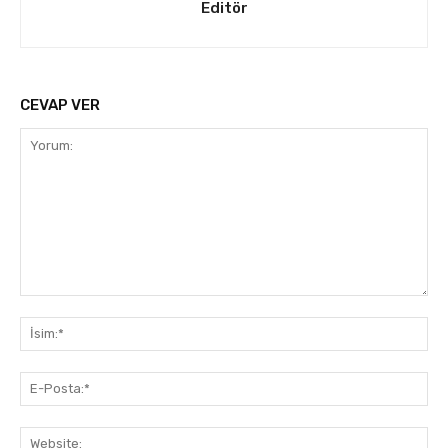
Editör
CEVAP VER
Yorum:
İsi
E-
Pos
Web