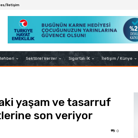
es/İletişim
 Rehberi
Sektörel Veriler
Sigortalı İK
İletişim / Künye
aki yaşam ve tasarruf
tlerine son veriyor
0