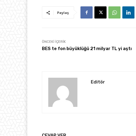
Paylaş
ÖNCEKI İÇERIK
BES te fon büyüklüğü 21 milyar TL yi aştı
Editör
CEVAP VER