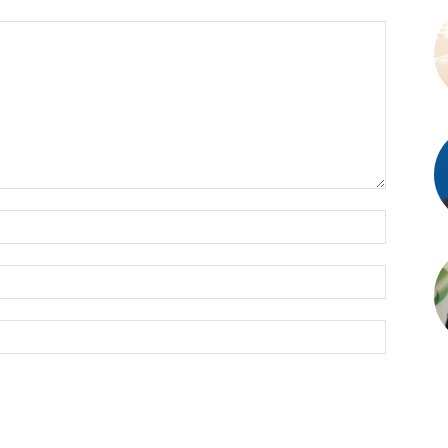
İsim:*
E-
Posta:*
Website: