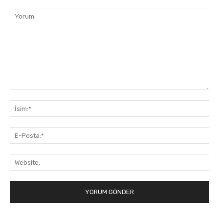
Yorum:
İsi
E-
Pos
Web