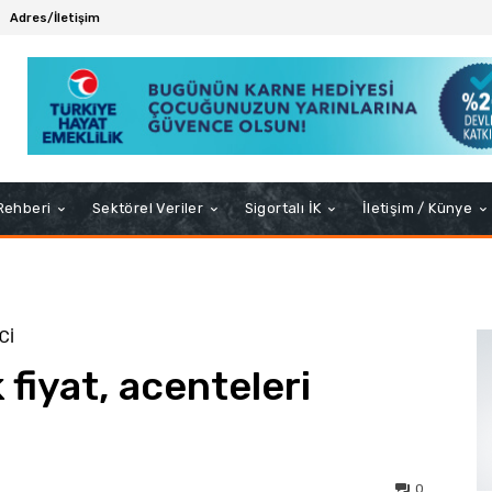
Adres/İletişim
 Rehberi
Sektörel Veriler
Sigortalı İK
İletişim / Künye
CI
fiyat, acenteleri
0