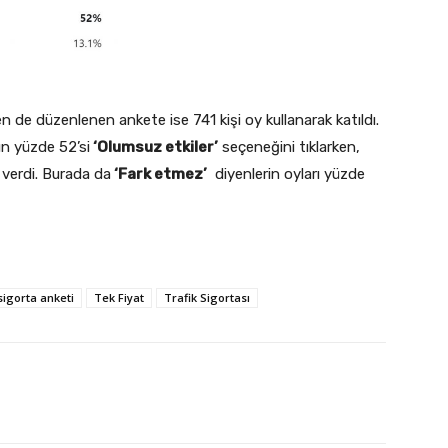
 de düzenlenen ankete ise 741 kişi oy kullanarak katıldı.
ın yüzde 52’si
‘Olumsuz etkiler’
seçeneğini tıklarken,
 verdi. Burada da
‘Fark etmez’
diyenlerin oyları yüzde
sigorta anketi
Tek Fiyat
Trafik Sigortası