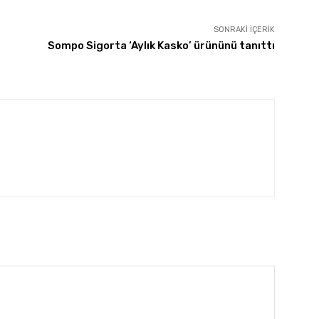
SONRAKI İÇERIK
Sompo Sigorta ‘Aylık Kasko’ ürününü tanıttı