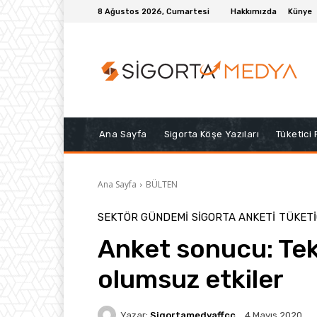
8 Ağustos 2026, Cumartesi
Hakkımızda
Künye
Ana Sayfa
Sigorta Köşe Yazıları
Tüketici
Ana Sayfa
BÜLTEN
SEKTÖR GÜNDEMİ
SIGORTA ANKETI
TÜKETI
Anket sonucu: Tek 
olumsuz etkiler
Yazar:
Sigortamedyaffcc
4 Mayıs 2020