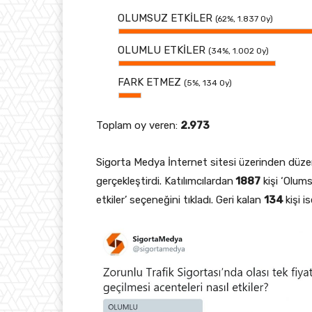
OLUMSUZ ETKİLER
(62%, 1.837 Oy)
OLUMLU ETKİLER
(34%, 1.002 Oy)
FARK ETMEZ
(5%, 134 Oy)
Toplam oy veren:
2.973
Sigorta Medya İnternet sitesi üzerinden dü
gerçekleştirdi. Katılımcılardan
1887
kişi ‘Olums
etkiler’ seçeneğini tıkladı. Geri kalan
134
kişi i