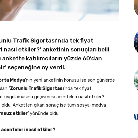
nlu Trafik Sigortası’nda tek fiyat
nasıl etkiler?’ anketinin sonuçları belli
ğı ankette katılımcıların yüzde 60’dan
ir’ seçeneğine oy verdi.
orta Medya
’nın yeni anketinin konusu ise son günlerde
olan
‘Zorunlu Trafik Sigortası
’nda tek fiyat
at uygulamasına geçişmesi acenteleri nasıl etkiler?’
m oldu. Anketten çıkan sonuç ise tüm sosyal medya
umsuz etkiler’
yönünde oldu.
acenteleri nasıl etkiler?