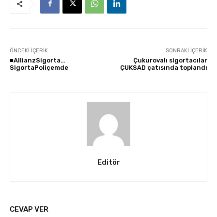
ÖNCEKI İÇERIK
SONRAKI İÇERIK
■AllianzSigorta…
Çukurovalı sigortacılar
SigortaPoliçemde
ÇUKSAD çatısında toplandı
Editör
CEVAP VER