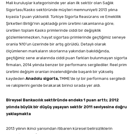
Mali kuruluşlar kategorisinde yer alan ilk sektör olan Sağlık
Sigortası/Kasko sektöründe müşteri memnuniyeti 2013 yılına
kıyasla 1 puan yüklseldi. Türkiye Sigorta Reasürans ve Emeklilik
Şirketleri Birliği’nin açıkladığı prim üretimi rakamlarına göre;
üretilen toplam Kasko primlerinde ciddi bir değişiklik
gözlemlenmezken, hayat sigortası primlerinde geçtiğimiz seneye
oranla %10’un üzerinde bir artış görüldü. Detaylı olarak
ölçümlenen markaların skorlarına yakından bakıldığında,
geçtiğimiz sene aralarında ciddi puan farkları bulunmayan sigorta
firmaları, 2014 yılında benzer bir performans sergilediler. Reel prim
üretimi değişim oranları incelendiğinde başarılı bir yükseliş
kaydeden
Anadolu sigorta,
TMME’de iyi bir performans sergiledi
ve rakiplerini geride bırakarak birinci sırada yer aldı.
Bireysel Bankacılık sektöründe endeks 1 puan arttı; 2012
yılında büyük bir düşüş yaşayan sektör 2011 seviyesine doğru
yaklaşmakta
2013 yılının ikinci yarısından itibaren küresel belirsizliklerin