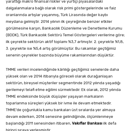
yarattığı makro finansal riskler ve yurtiçi piyasalardaki
dalgalanmalara bağlı olarak risk primi göstergelerinde ve faiz
oranlarında artışlar yaşanmış, Türk Lirasında değer kaybı
meydana gelmiştir. 2014 yılının ilk çeyreğinde benzer etkiler
görülmesine karşın, Bankacılık Düzenleme ve Denetleme Kurumu
(BDDK), Türk Bankacılık Sektörü Temel Göstergeleri verilerine göre;
ilk çeyrekte sektörün aktif toplamı %3,7 artmıştır. 2. çeyrekte %1,8,
3. çeyrekte ise %5,4 artış görülmüştür. Bu rakamlar geçtiğimiz
senenin çeyrekler bazında büyüme rakamlarından düşüktür.
TMME verileri incelendiğinde kârlılığı geçtiğimiz senelerde daha
yüksek olan ve 2014 itibarıyla göreceli olarak durağanlaşan
sektörün, bireysel müşteriler segmentinde 2012 yılında yaşadığı
gerilemeyi telafi etme eğilimi sürmektedir. Ek olarak, 2012 yılında
TMME endeksinde büyük düşüşler yaşayan markaların
toparlanma süreçleri yüksek bir ivme ile devam etmektedir.
TMME’de çoğunlukla kamu bankaları üst sıralarda yer almaya
devam ederken, 2014 senesine gelindiğinde, ölçümlenmeye
başlandığı 2011 senesinden itibaren,
Vakıflar Bankası
ilk defa
birinci sıraya yerleşmiştir.