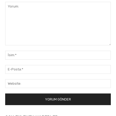
Yorum:
İsi
E-
Pos
Web