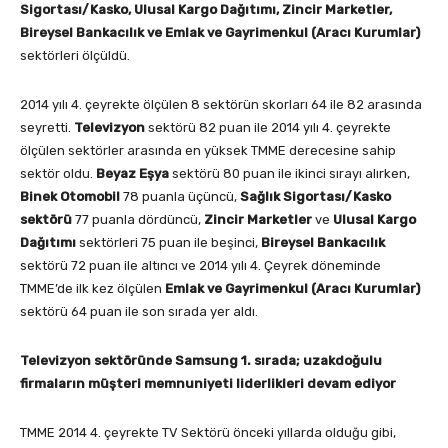
Sigortası/Kasko, Ulusal Kargo Dağıtımı, Zincir Marketler,
Bireysel Bankacılık ve Emlak ve Gayrimenkul (Aracı Kurumlar)
sektörleri ölçüldü.
2014 yılı 4. çeyrekte ölçülen 8 sektörün skorları 64 ile 82 arasında
seyretti.
Televizyon
sektörü 82 puan ile 2014 yılı 4. çeyrekte
ölçülen sektörler arasında en yüksek TMME derecesine sahip
sektör oldu.
Beyaz Eşya
sektörü 80 puan ile ikinci sırayı alırken,
Binek Otomobil
78 puanla üçüncü,
Sağlık Sigortası/Kasko
sektörü
77 puanla dördüncü,
Zincir Marketler
ve
Ulusal Kargo
Dağıtımı
sektörleri 75 puan ile beşinci,
Bireysel Bankacılık
sektörü 72 puan ile altıncı ve 2014 yılı 4. Çeyrek döneminde
TMME’de ilk kez ölçülen
Emlak ve Gayrimenkul (Aracı Kurumlar)
sektörü 64 puan ile son sırada yer aldı.
Televizyon sektöründe Samsung 1. sırada; uzakdoğulu
firmaların müşteri memnuniyeti liderlikleri devam ediyor
TMME 2014 4. çeyrekte TV Sektörü önceki yıllarda olduğu gibi,