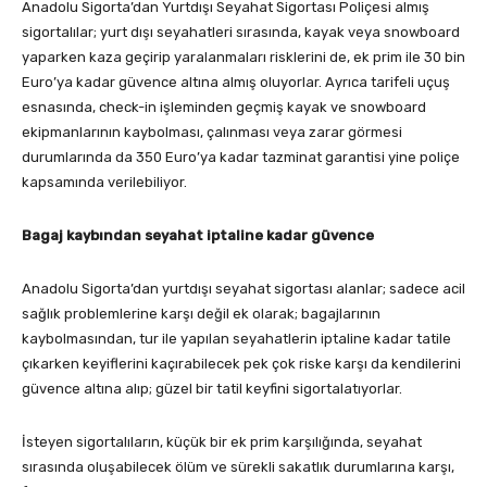
Anadolu Sigorta’dan Yurtdışı Seyahat Sigortası Poliçesi almış
sigortalılar; yurt dışı seyahatleri sırasında, kayak veya snowboard
yaparken kaza geçirip yaralanmaları risklerini de, ek prim ile 30 bin
Euro’ya kadar güvence altına almış oluyorlar. Ayrıca tarifeli uçuş
esnasında, check-in işleminden geçmiş kayak ve snowboard
ekipmanlarının kaybolması, çalınması veya zarar görmesi
durumlarında da 350 Euro’ya kadar tazminat garantisi yine poliçe
kapsamında verilebiliyor.
Bagaj kaybından seyahat iptaline kadar güvence
Anadolu Sigorta’dan yurtdışı seyahat sigortası alanlar; sadece acil
sağlık problemlerine karşı değil ek olarak; bagajlarının
kaybolmasından, tur ile yapılan seyahatlerin iptaline kadar tatile
çıkarken keyiflerini kaçırabilecek pek çok riske karşı da kendilerini
güvence altına alıp; güzel bir tatil keyfini sigortalatıyorlar.
İsteyen sigortalıların, küçük bir ek prim karşılığında, seyahat
sırasında oluşabilecek ölüm ve sürekli sakatlık durumlarına karşı,