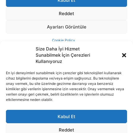
Size Daha İyi Hizmet
Sunabilmek İçin Çerezleri
Kullanıyoruz
En iyi deneyimleri sunabilmek için çerezler gibi teknolojileri kullanarak
cihaz bilgilerini depolama ve/veya erişim sağlıyoruz. Bu teknolojilere
İnternet portalımızda yer alan tüm haber metini, resim ve benzeri
onay vermek, bu site üzerinde gezinme davranışı veya benzersiz
içeriğin hakları Sigortamedya Yayıncılık A.Ş.'ye aittir. Hiçbir şekilde
kimlikler gibi verilerin işlenmesine izin verecektir. Onay vermemek veya
basılı ya da elektronik bir ortamda, kaynak gösterilse bile izin
verilen onayı geri çekmek, belirli özelliklerin ve işlevlerin olumsuz
alınmadan kullanılamaz.
etkilenmesine neden olabilir.
e-Mail Adresimiz:
info@sigortamedia.com
Kabul Et
Reddet