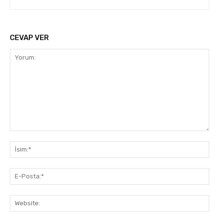
CEVAP VER
Yorum:
İsi
E-
Pos
Web