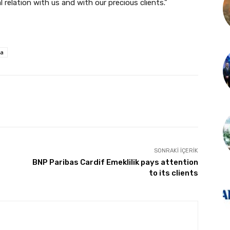
 relation with us and with our precious clients.”
ta
SONRAKI İÇERIK
BNP Paribas Cardif Emeklilik pays attention
to its clients