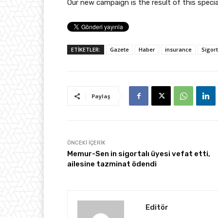
Our new campaign is the result of this special
ETİKETLER:
Gazete
Haber
insurance
Sigor
Paylaş
ÖNCEKI İÇERIK
Memur-Sen in sigortalı üyesi vefat etti,
ailesine tazminat ödendi
Editör