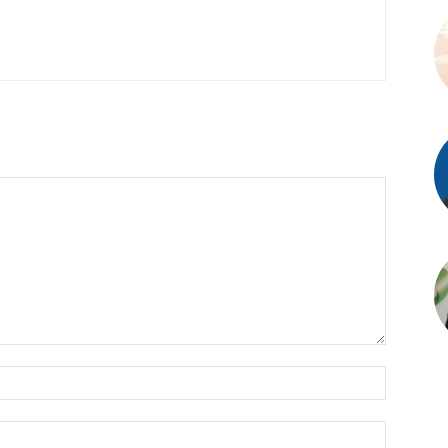
İsim:*
E-