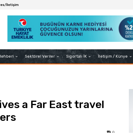
es/İletişim
 Rehberi
Sektörel Veriler
Sigortalı İK
İletişim / Künye
ves a Far East travel
ers
0