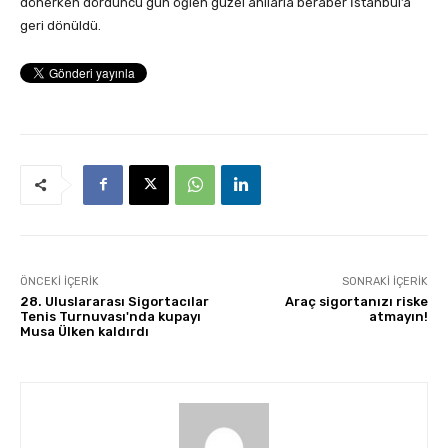
dönerken dördüncü gün öğlen güzel anılarla beraber İstanbul’a
geri dönüldü.
ÖNCEKI İÇERIK
SONRAKI İÇERIK
28. Uluslararası Sigortacılar
Araç sigortanızı riske
Tenis Turnuvası'nda kupayı
atmayın!
Musa Ülken kaldırdı