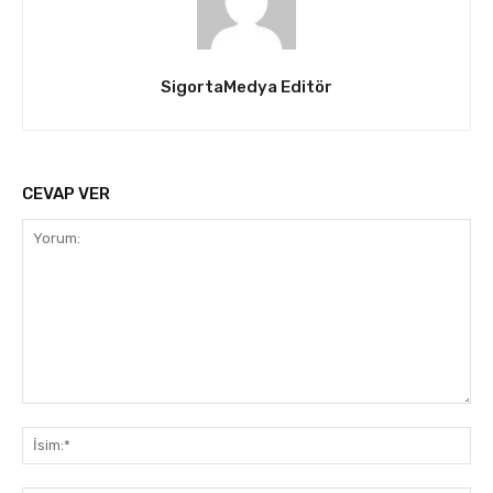
SigortaMedya Editör
CEVAP VER
Yorum:
İsi