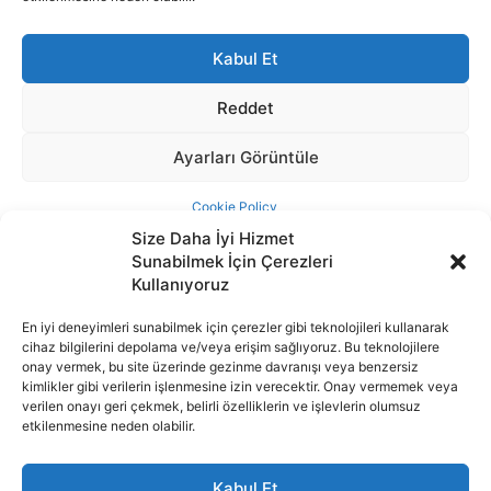
Size Daha İyi Hizmet
Sunabilmek İçin Çerezleri
Kullanıyoruz
En iyi deneyimleri sunabilmek için çerezler gibi teknolojileri kullanarak
cihaz bilgilerini depolama ve/veya erişim sağlıyoruz. Bu teknolojilere
İnternet portalımızda yer alan tüm haber metini, resim ve benzeri
onay vermek, bu site üzerinde gezinme davranışı veya benzersiz
içeriğin hakları Sigortamedya Yayıncılık A.Ş.'ye aittir. Hiçbir şekilde
kimlikler gibi verilerin işlenmesine izin verecektir. Onay vermemek veya
basılı ya da elektronik bir ortamda, kaynak gösterilse bile izin
verilen onayı geri çekmek, belirli özelliklerin ve işlevlerin olumsuz
alınmadan kullanılamaz.
etkilenmesine neden olabilir.
e-Mail Adresimiz:
info@sigortamedia.com
Kabul Et