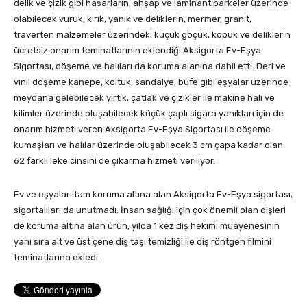
delik ve çizik gibi hasarların, ahşap ve laminant parkeler üzerinde
olabilecek vuruk, kırık, yanık ve deliklerin, mermer, granit,
traverten malzemeler üzerindeki küçük göçük, kopuk ve deliklerin
ücretsiz onarım teminatlarının eklendiği Aksigorta Ev-Eşya
Sigortası, döşeme ve halıları da koruma alanına dahil etti. Deri ve
vinil döşeme kanepe, koltuk, sandalye, büfe gibi eşyalar üzerinde
meydana gelebilecek yırtık, çatlak ve çizikler ile makine halı ve
kilimler üzerinde oluşabilecek küçük çaplı sigara yanıkları için de
onarım hizmeti veren Aksigorta Ev-Eşya Sigortası ile döşeme
kumaşları ve halılar üzerinde oluşabilecek 3 cm çapa kadar olan
62 farklı leke cinsini de çıkarma hizmeti veriliyor.
Ev ve eşyaları tam koruma altına alan Aksigorta Ev-Eşya sigortası,
sigortalıları da unutmadı. İnsan sağlığı için çok önemli olan dişleri
de koruma altına alan ürün, yılda 1 kez diş hekimi muayenesinin
yanı sıra alt ve üst çene diş taşı temizliği ile diş röntgen filmini
teminatlarına ekledi.