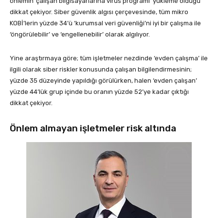
önlemin ‘çalışan bilgisayarlarına virüs programı’ yükleme olduğu
dikkat çekiyor. Siber güvenlik algısı çerçevesinde, tüm mikro
KOBİ’lerin yüzde 34’ü ‘kurumsal veri güvenliği’ni iyi bir çalışma ile
‘öngörülebilir’ ve ‘engellenebilir’ olarak algılıyor.
Yine araştırmaya göre; tüm işletmeler nezdinde ‘evden çalışma’ ile
ilgili olarak siber riskler konusunda çalışan bilgilendirmesinin;
yüzde 35 düzeyinde yapıldığı görülürken, halen ‘evden çalışan’
yüzde 44’lük grup içinde bu oranın yüzde 52’ye kadar çıktığı
dikkat çekiyor.
Önlem almayan işletmeler risk altında