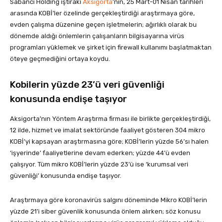
Sabancı Holding iştiraki
Aksigorta
’nın, 25 Mart-01 Nisan tarihleri
arasında KOBİ’ler özelinde gerçekleştirdiği araştırmaya göre,
evden çalışma düzenine geçen işletmelerin; ağırlıklı olarak bu
dönemde aldığı önlemlerin çalışanların bilgisayarına virüs
programları yüklemek ve şirket için firewall kullanımı başlatmaktan
öteye geçmediğini ortaya koydu.
Kobilerin yüzde 23’ü veri güvenliği
konusunda endişe taşıyor
Aksigorta’nın Yöntem Araştırma firması ile birlikte gerçekleştirdiği,
12 ilde, hizmet ve imalat sektöründe faaliyet gösteren 304 mikro
KOBİ’yi kapsayan araştırmasına göre; KOBİ’lerin yüzde 56’sı halen
‘işyerinde’ faaliyetlerine devam ederken; yüzde 44’ü evden
çalışıyor. Tüm mikro KOBİ’lerin yüzde 23’ü ise ‘kurumsal veri
güvenliği’ konusunda endişe taşıyor.
Araştırmaya göre koronavirüs salgını döneminde Mikro KOBİ’lerin
yüzde 21’i siber güvenlik konusunda önlem alırken; söz konusu