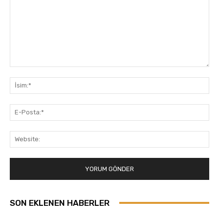
Yorum:
İsi
E-
Pos
Web
SON EKLENEN HABERLER