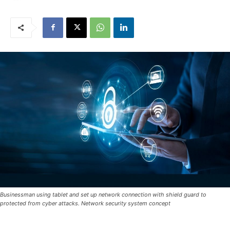
Businessman using tablet and set up network connection with shield guard to
protected from cyber attacks. Network security system concept