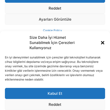
Size Daha İyi Hizmet
Sunabilmek İçin Çerezleri
Kullanıyoruz
En iyi deneyimleri sunabilmek için çerezler gibi teknolojileri kullanarak
cihaz bilgilerini depolama ve/veya erişim sağlıyoruz. Bu teknolojilere
İnternet portalımızda yer alan tüm haber metini, resim ve benzeri
onay vermek, bu site üzerinde gezinme davranışı veya benzersiz
içeriğin hakları Sigortamedya Yayıncılık A.Ş.'ye aittir. Hiçbir şekilde
kimlikler gibi verilerin işlenmesine izin verecektir. Onay vermemek veya
basılı ya da elektronik bir ortamda, kaynak gösterilse bile izin
verilen onayı geri çekmek, belirli özelliklerin ve işlevlerin olumsuz
alınmadan kullanılamaz.
etkilenmesine neden olabilir.
e-Mail Adresimiz:
info@sigortamedia.com
Kabul Et
Reddet