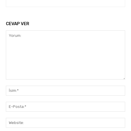
CEVAP VER
Yorum:
İsi
E-
Pos
Web