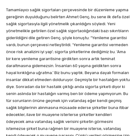
Tamamlayıcı sağlık sigortaları çerçevesinde bir düzenleme yapma
gereğinin duyulduğunu belirten Ahmet Genç, bu sene ilk defa özel
sağlık sigortasıyla ilgili yönetmelik çıkarıldığını söyledi. Yeni
yönetmelikle getirilen özel sağlık sigortacılığındaki bazı sıkıntıların
giderildiğini dile getiren Genç, şöyle konuştu: “Yenileme garantisi
vardı, bunun çerçevesi netleştirildi. ‘Yenileme garantisi vermeden
önce risk analizini iyi yap’; sigorta şirketlerine dediğimiz bu. ‘Ama
bir kere yenileme garantisine girdikten sonra artık teminat
daraltmasına gidemezsin. İnsanları 60 yaşına geldikten sonra
hayal kırıklığına uğratma.’ Biz bunu yaptık. Beyana dayalı formaları
insanlar dikkat etmeden dolduruyor. Geçmişte bir hastalığım yoktu
diye. Sonradan da bir hastalık çıktığı anda sigorta şirketi diyor ki
senin aslında bir hastalığın varmış ben bir ödeme yapmıyorum. Bu
tür sorunların önüne geçmek için vatandaş eğer kendi geçmiş
sağlık bilgilerinin alınmasına müsaade ederse şirketler buna itibar
edecekler, ilave bir muayene isterlerse şirketler kendileri
ödeyecek ama vatandaş sağlık verisini şirketin görmesini
istemezse şirket buna rağmen bir muayene isterse, vatandaş
kendi ödeyecek o muayene parasını. Çünkü verileri görmesine izin