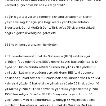
vermediği için böyle bir adil kural getirildi.”
Sağlık sigortası veren şirketlerin risk analizi yaparken kişinin
yaşına ve sağlık geçmişine bağlı olarak yapıldığını anlatan
Sigortacılık Genel Müdürü Genç, Türkiye’de 35 civarında şirketin
sağlık sigortası verdiğine işaret etti.
BES’te biriken paranız için üç yöntem
2013 yılında Bireysel Emeklilik Sistemi’ne (BES) katılımın çok
arttığını ifade eden Genç, BES’e devlet katkısı başladığında ilk 10
ayda 330 bin civarında katılım olurken, bu yılın ilk 10 ayında 800
bini aşkın katılımın olduğunu açıkladı. Genç, BES’teki ödemeler
hakkında şunları söyledi: “Bunların hak ediş süreleri var. En az 3 yıl
kalmalı ki yüzde 15 hak etsin. 6 yıl kalırsa yüzde 35’i hak ediyor, 10
yıl kalırsa yüzde 60’ı hak ediyor. 10 yıl artı 56 yaşı beklerse yüzde
100’ü hak ediyor. Örneğin BES’E 40 yaşında başvurdunuz. 50
yaşınızda 10 yılınızı doldurdunuz. Çıkmayıp 56 yaşını beklediniz
yüzde 100 hak etmiş oluyorsunuz. Emeklilik Gözetim Merkezi