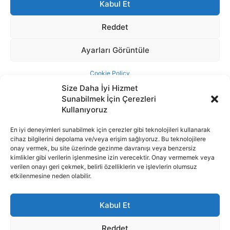
Size Daha İyi Hizmet
Sunabilmek İçin Çerezleri
Kullanıyoruz
En iyi deneyimleri sunabilmek için çerezler gibi teknolojileri kullanarak
cihaz bilgilerini depolama ve/veya erişim sağlıyoruz. Bu teknolojilere
İnternet portalımızda yer alan tüm haber metini, resim ve benzeri
onay vermek, bu site üzerinde gezinme davranışı veya benzersiz
içeriğin hakları Sigortamedya Yayıncılık A.Ş.'ye aittir. Hiçbir şekilde
kimlikler gibi verilerin işlenmesine izin verecektir. Onay vermemek veya
basılı ya da elektronik bir ortamda, kaynak gösterilse bile izin
verilen onayı geri çekmek, belirli özelliklerin ve işlevlerin olumsuz
alınmadan kullanılamaz.
etkilenmesine neden olabilir.
e-Mail Adresimiz:
info@sigortamedia.com
Kabul Et
Reddet