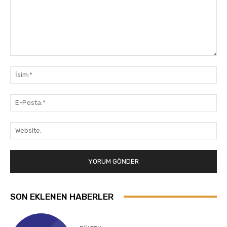
Yorum:
İsi
E-
Pos
Web
SON EKLENEN HABERLER