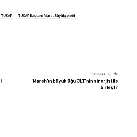
TÜSAF
TÜSAF Başkanı Murat Büyükçelebi
SONRAKI İÇERIK
i
‘Marsh’ın büyüklüğü JLT’nin sinerjisi ile
birleşti’