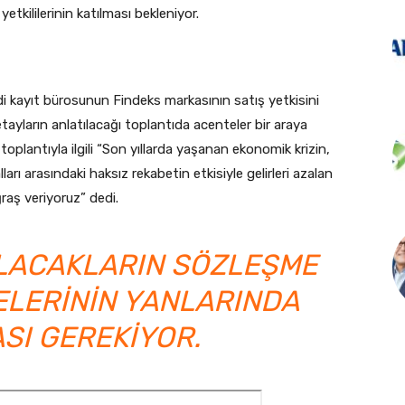
tkililerinin katılması bekleniyor.
di kayıt bürosunun Findeks markasının satış yetkisini
tayların anlatılacağı toplantıda acenteler bir araya
plantıyla ilgili “Son yıllarda yaşanan ekonomik krizin,
ları arasındaki haksız rekabetin etkisiyle gelirleri azalan
ğraş veriyoruz” dedi.
ILACAKLARIN SÖZLEŞME
ŞELERININ YANLARINDA
SI GEREKIYOR.