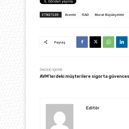
ETİKETLER:
Acente
İSAD
Murat Büyükçelebi
Paylaş
ÖNCEKI İÇERIK
AVM’lerdeki müşterilere sigorta güvences
Editör