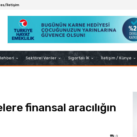
es/İletişim
 Rehberi
Sektörel Veriler
Sigortalı İK
İletişim / Künye
lere finansal aracılığın
0