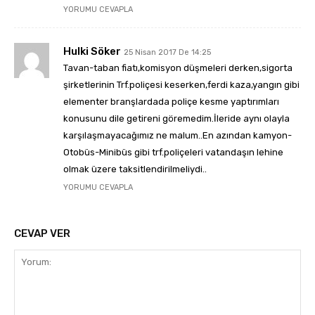
YORUMU CEVAPLA
Hulki Söker
25 Nisan 2017 De 14:25
Tavan-taban fiatı,komisyon düşmeleri derken,sigorta
şirketlerinin Trf.poliçesi keserken,ferdi kaza,yangın gibi
elementer branşlardada poliçe kesme yaptırımları
konusunu dile getireni göremedim.İleride aynı olayla
karşılaşmayacağımız ne malum..En azından kamyon-
Otobüs-Minibüs gibi trf.poliçeleri vatandaşın lehine
olmak üzere taksitlendirilmeliydi..
YORUMU CEVAPLA
CEVAP VER