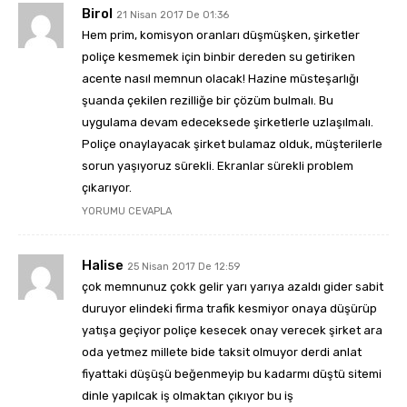
Birol
21 Nisan 2017 De 01:36
Hem prim, komisyon oranları düşmüşken, şirketler
poliçe kesmemek için binbir dereden su getiriken
acente nasıl memnun olacak! Hazine müsteşarlığı
şuanda çekilen rezilliğe bir çözüm bulmalı. Bu
uygulama devam edeceksede şirketlerle uzlaşılmalı.
Poliçe onaylayacak şirket bulamaz olduk, müşterilerle
sorun yaşıyoruz sürekli. Ekranlar sürekli problem
çıkarıyor.
YORUMU CEVAPLA
Halise
25 Nisan 2017 De 12:59
çok memnunuz çokk gelir yarı yarıya azaldı gider sabit
duruyor elindeki firma trafik kesmiyor onaya düşürüp
yatışa geçiyor poliçe kesecek onay verecek şirket ara
oda yetmez millete bide taksit olmuyor derdi anlat
fiyattaki düşüşü beğenmeyip bu kadarmı düştü sitemi
dinle yapılcak iş olmaktan çıkıyor bu iş