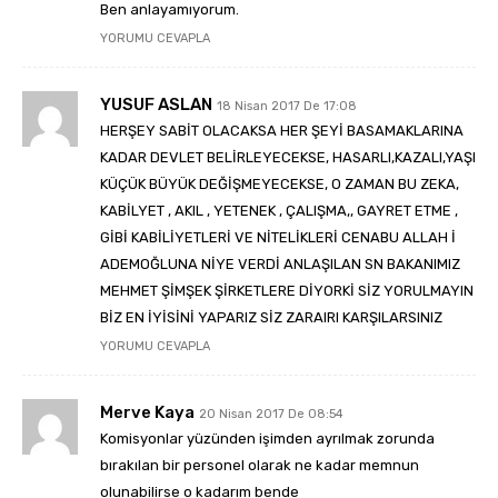
Ben anlayamıyorum.
YORUMU CEVAPLA
YUSUF ASLAN
18 Nisan 2017 De 17:08
HERŞEY SABİT OLACAKSA HER ŞEYİ BASAMAKLARINA
KADAR DEVLET BELİRLEYECEKSE, HASARLI,KAZALI,YAŞI
KÜÇÜK BÜYÜK DEĞİŞMEYECEKSE, O ZAMAN BU ZEKA,
KABİLYET , AKIL , YETENEK , ÇALIŞMA,, GAYRET ETME ,
GİBİ KABİLİYETLERİ VE NİTELİKLERİ CENABU ALLAH İ
ADEMOĞLUNA NİYE VERDİ ANLAŞILAN SN BAKANIMIZ
MEHMET ŞİMŞEK ŞİRKETLERE DİYORKİ SİZ YORULMAYIN
BİZ EN İYİSİNİ YAPARIZ SİZ ZARAIRI KARŞILARSINIZ
YORUMU CEVAPLA
Merve Kaya
20 Nisan 2017 De 08:54
Komisyonlar yüzünden işimden ayrılmak zorunda
bırakılan bir personel olarak ne kadar memnun
olunabilirse o kadarım bende