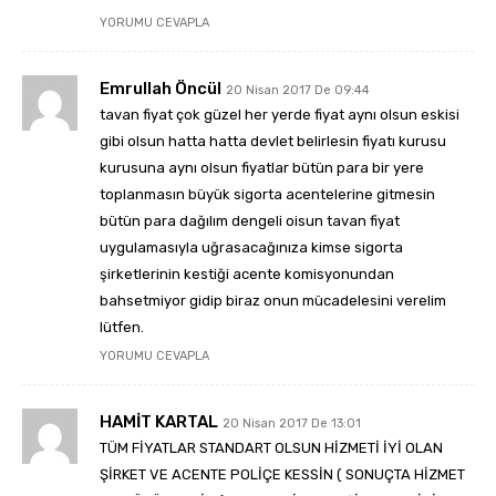
YORUMU CEVAPLA
Emrullah Öncül
20 Nisan 2017 De 09:44
tavan fiyat çok güzel her yerde fiyat aynı olsun eskisi
gibi olsun hatta hatta devlet belirlesin fiyatı kurusu
kurusuna aynı olsun fiyatlar bütün para bir yere
toplanmasın büyük sigorta acentelerine gitmesin
bütün para dağılım dengeli oisun tavan fiyat
uygulamasıyla uğrasacağınıza kimse sigorta
şirketlerinin kestiği acente komisyonundan
bahsetmiyor gidip biraz onun mücadelesini verelim
lütfen.
YORUMU CEVAPLA
HAMİT KARTAL
20 Nisan 2017 De 13:01
TÜM FİYATLAR STANDART OLSUN HİZMETİ İYİ OLAN
ŞİRKET VE ACENTE POLİÇE KESSİN ( SONUÇTA HİZMET