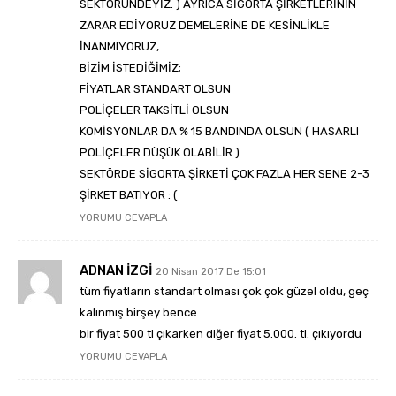
SEKTÖRÜNDEYİZ. ) AYRICA SİGORTA ŞİRKETLERİNİN
ZARAR EDİYORUZ DEMELERİNE DE KESİNLİKLE
İNANMIYORUZ,
BİZİM İSTEDİĞİMİZ;
FİYATLAR STANDART OLSUN
POLİÇELER TAKSİTLİ OLSUN
KOMİSYONLAR DA % 15 BANDINDA OLSUN ( HASARLI
POLİÇELER DÜŞÜK OLABİLİR )
SEKTÖRDE SİGORTA ŞİRKETİ ÇOK FAZLA HER SENE 2-3
ŞİRKET BATIYOR : (
YORUMU CEVAPLA
ADNAN İZGİ
20 Nisan 2017 De 15:01
tüm fiyatların standart olması çok çok güzel oldu, geç
kalınmış birşey bence
bir fiyat 500 tl çıkarken diğer fiyat 5.000. tl. çıkıyordu
YORUMU CEVAPLA