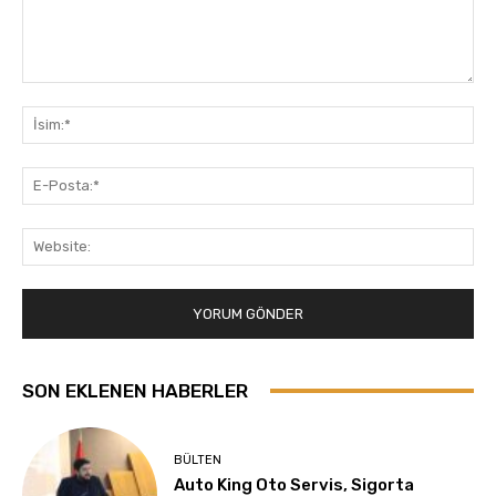
Yorum:
İsi
E-
Pos
Web
SON EKLENEN HABERLER
BÜLTEN
Auto King Oto Servis, Sigorta