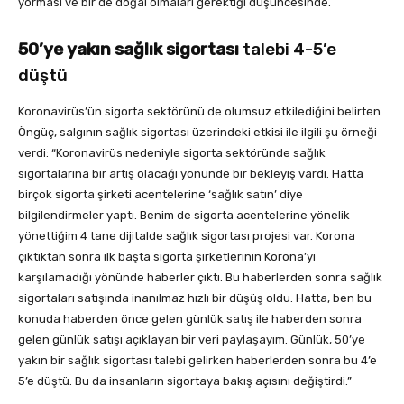
yorması ve bir de doğal olmaları gerektiği düşüncesinde.
50’ye yakın sağlık sigortası
talebi 4-5’e
düştü
Koronavirüs’ün sigorta sektörünü de olumsuz etkilediğini belirten
Öngüç, salgının sağlık sigortası üzerindeki etkisi ile ilgili şu örneği
verdi: “Koronavirüs nedeniyle sigorta sektöründe sağlık
sigortalarına bir artış olacağı yönünde bir bekleyiş vardı. Hatta
birçok sigorta şirketi acentelerine ‘sağlık satın’ diye
bilgilendirmeler yaptı. Benim de sigorta acentelerine yönelik
yönettiğim 4 tane dijitalde sağlık sigortası projesi var. Korona
çıktıktan sonra ilk başta sigorta şirketlerinin Korona’yı
karşılamadığı yönünde haberler çıktı. Bu haberlerden sonra sağlık
sigortaları satışında inanılmaz hızlı bir düşüş oldu. Hatta, ben bu
konuda haberden önce gelen günlük satış ile haberden sonra
gelen günlük satışı açıklayan bir veri paylaşayım. Günlük, 50’ye
yakın bir sağlık sigortası talebi gelirken haberlerden sonra bu 4’e
5’e düştü. Bu da insanların sigortaya bakış açısını değiştirdi.”