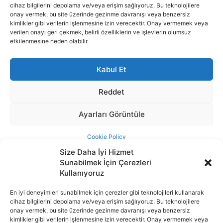
Size Daha İyi Hizmet
Sunabilmek İçin Çerezleri
Kullanıyoruz
En iyi deneyimleri sunabilmek için çerezler gibi teknolojileri kullanarak
cihaz bilgilerini depolama ve/veya erişim sağlıyoruz. Bu teknolojilere
İnternet portalımızda yer alan tüm haber metini, resim ve benzeri
onay vermek, bu site üzerinde gezinme davranışı veya benzersiz
içeriğin hakları Sigortamedya Yayıncılık A.Ş.'ye aittir. Hiçbir şekilde
kimlikler gibi verilerin işlenmesine izin verecektir. Onay vermemek veya
basılı ya da elektronik bir ortamda, kaynak gösterilse bile izin