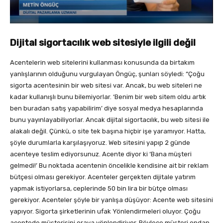
Dijital sigortacılık web sitesiyle ilgili değil
Acentelerin web sitelerini kullanması konusunda da birtakım
yanlışlarının olduğunu vurgulayan Öngüç, şunları söyledi: “Çoğu
sigorta acentesinin bir web sitesi var. Ancak, bu web siteleri ne
kadar kullanışlı bunu bilemiyorlar. ‘Benim bir web sitem oldu artık
ben buradan satış yapabilirim’ diye sosyal medya hesaplarında
bunu yayınlayabiliyorlar. Ancak dijital sigortacılık, bu web sitesi ile
alakalı değil. Çünkü, o site tek başına hiçbir işe yaramıyor. Hatta,
şöyle durumlarla karşılaşıyoruz. Web sitesini yapıp 2 günde
acenteye teslim ediyorsunuz. Acente diyor ki ‘Bana müşteri
gelmedi!’ Bu noktada acentenin öncelikle kendisine ait bir reklam
bütçesi olması gerekiyor. Acenteler gerçekten dijitale yatırım
yapmak istiyorlarsa, ceplerinde 50 bin lira bir bütçe olması
gerekiyor. Acenteler şöyle bir yanlışa düşüyor: Acente web sitesini
yapıyor. Sigorta şirketlerinin ufak Yönlendirmeleri oluyor. Çoğu
acentede müşterisini oraya yönlendiriyor. Böylece müşteri ondan