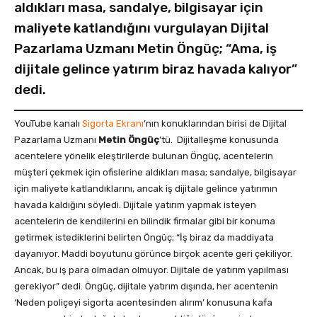
aldıkları masa, sandalye, bilgisayar için
maliyete katlandığını vurgulayan Dijital
Pazarlama Uzmanı Metin Öngüç; “Ama, iş
dijitale gelince yatırım biraz havada kalıyor”
dedi.
YouTube kanalı
Sigorta Ekranı
’nın konuklarından birisi de Dijital
Pazarlama Uzmanı
Metin Öngüç
’tü. Dijitalleşme konusunda
acentelere yönelik eleştirilerde bulunan Öngüç, acentelerin
müşteri çekmek için ofislerine aldıkları masa; sandalye, bilgisayar
için maliyete katlandıklarını, ancak iş dijitale gelince yatırımın
havada kaldığını söyledi. Dijitale yatırım yapmak isteyen
acentelerin de kendilerini en bilindik firmalar gibi bir konuma
getirmek istediklerini belirten Öngüç; “İş biraz da maddiyata
dayanıyor. Maddi boyutunu görünce birçok acente geri çekiliyor.
Ancak, bu iş para olmadan olmuyor. Dijitale de yatırım yapılması
gerekiyor” dedi. Öngüç, dijitale yatırım dışında, her acentenin
‘Neden poliçeyi sigorta acentesinden alırım’ konusuna kafa