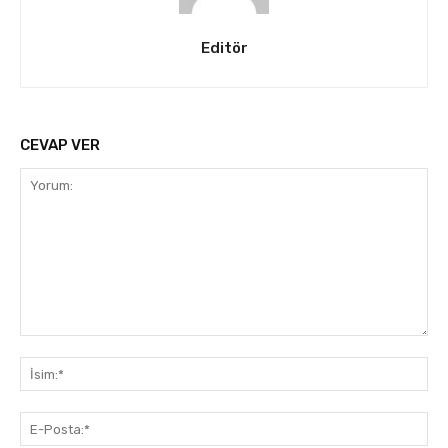
Editör
CEVAP VER
Yorum:
İsi
E-
Pos