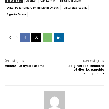
ETİKETLER:
Acente
Can Kantar
Dijital Dönüşüm
Dijital Pazarlama Uzmanı Metin Öngüç
Dijital sigortacılık
Sigorta Ekranı
ÖNCEKI İÇERIK
SONRAKI İÇERIK
Allianz Türkiye’de atama
Salgının sözleşmelere
etkileri bu panelde
konuşulacak