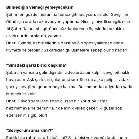
Bilmediğin yemeği yemeyeceksin
Şehrin en gözde mekanına henüz gitmediysen, ne olur Sevgililer
Günü için orada rezervasyon yaptırma. Nice iyi niyetli sevgili, nice
14 Şubat’ta hesabı görünce cüzdanlarının köşesinde bozukluk
aradı durdu oralarda, yapma.
Öneri: Evinde, kendi ellerinle hazırladığın spesiyallerden daha
kıymetli ne olabilir? Sakarlıklar, gülüşmelere sebep olur o kadar!
“Sıradaki şarkı biricik aşkıma”
Şubat’ın yarısına gelindiğinde radyolarda bir kalpli, sevgi pıtırcıklı
hava eser. Aşk şarkıları çalar peşi sıra. Sen de aşka gelip sıradaki
şarkıyı sevgiline göndermeye kalkma. Bu zamanda radyodan şarkı
istemek mi kaldı!
Öneri: Favori şarkılarınızdan oluşan bir Youtube listesi
hazırlamaya ne dersin? Bir de minik video çeker, iki güzel söz
edersen mis gibi olur!
“Seviyorum ama kimi?”
Başlık bile rahatsız etti değil mi? Şiir gibisi yok yeryüzünde; hem