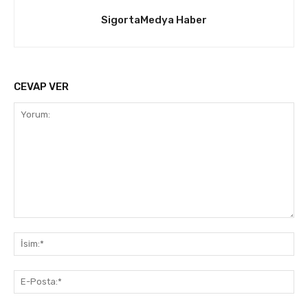
SigortaMedya Haber
CEVAP VER
Yorum:
İsi
E-
Pos