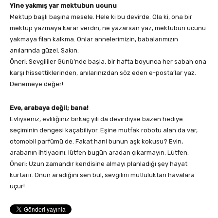
Yine yakmış yar mektubun ucunu
Mektup başlı başına mesele. Hele ki bu devirde. Ola ki, ona bir
mektup yazmaya karar verdin, ne yazarsan yaz, mektubun ucunu
yakmaya filan kalkma. Onlar annelerimizin, babalarımızın
anılarında güzel. Sakın.
Öneri: Sevgililer Günü’nde başla, bir hafta boyunca her sabah ona
karşı hissettiklerinden, anılarınızdan söz eden e-posta’lar yaz.
Denemeye değer!
Eve, arabaya değil; bana!
Evliyseniz, evliliğiniz birkaç yılı da devirdiyse bazen hediye
seçiminin dengesi kaçabiliyor. Eşine mutfak robotu alan da var,
otomobil parfümü de. Fakat hani bunun aşk kokusu? Evin,
arabanın ihtiyacını, lütfen bugün aradan çıkarmayın. Lütfen.
Öneri: Uzun zamandır kendisine almayı planladığı şey hayat
kurtarır. Onun aradığını sen bul, sevgilini mutluluktan havalara
uçur!