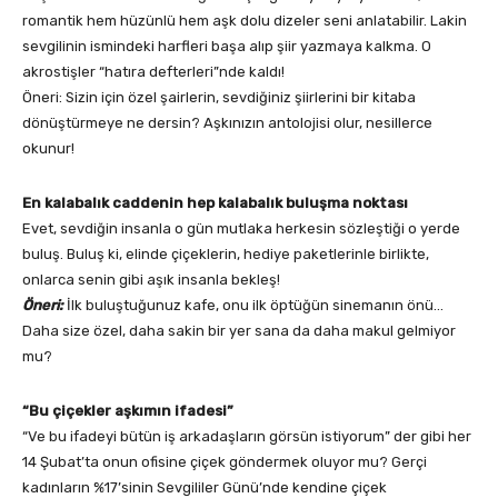
romantik hem hüzünlü hem aşk dolu dizeler seni anlatabilir. Lakin
sevgilinin ismindeki harfleri başa alıp şiir yazmaya kalkma. O
akrostişler “hatıra defterleri”nde kaldı!
Öneri: Sizin için özel şairlerin, sevdiğiniz şiirlerini bir kitaba
dönüştürmeye ne dersin? Aşkınızın antolojisi olur, nesillerce
okunur!
En kalabalık caddenin hep kalabalık buluşma noktası
Evet, sevdiğin insanla o gün mutlaka herkesin sözleştiği o yerde
buluş. Buluş ki, elinde çiçeklerin, hediye paketlerinle birlikte,
onlarca senin gibi aşık insanla bekleş!
Öneri:
İlk buluştuğunuz kafe, onu ilk öptüğün sinemanın önü…
Daha size özel, daha sakin bir yer sana da daha makul gelmiyor
mu?
“Bu çiçekler aşkımın ifadesi”
“Ve bu ifadeyi bütün iş arkadaşların görsün istiyorum” der gibi her
14 Şubat’ta onun ofisine çiçek göndermek oluyor mu? Gerçi
kadınların %17’sinin Sevgililer Günü’nde kendine çiçek