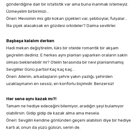
gönderdiğine dair bir istatistik var ama buna inanmak istemeyiz.
Üzmeyelim birbirimizi…
Öneri: Mevsimin mis gibi kokan çiçekleri var, şebboylar, fulyalar…
İlla çiçek alacaksak en gözdesi orkideler? Daima sevilirler.
Başbaşa kalalım derken
Hadi mekan değiştirelim, lüks bir otelde romantik bir akşam
geçirelim dediniz. E herkes aynı planları yaparken oraların sakin
olması beklenebilir mi? Otelin terasında bir nevi planlanmamış
Sevgililer Günü partisi! Kaç kaç kaç…
Öneri: Ailenin, arkadaşların şehre yakın yazlığı, şehirden
uzaklaşmanın en sessiz, en konforlu biçimidir. Benzersiz!
Her sene aynı kazak mı?!
Tamam ne hediye edeceğini bilemiyor, aradığın şeyi bulamıyor
olabilirsin. Gidip gidip de kazak alma ama mesela.
Öneri: Sevgilin kendine gönlünden geçeni alabilsin diye bir hediye
kartı al, onun da yüzü gülsün, senin de.