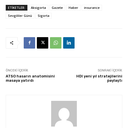
ETİKETLER:
Aksigorta
Gazete
Haber
insurance
Sevgililer Günü
Sigorta
ÖNCEKI İÇERIK
SONRAKI İÇERIK
ATSO hasarın anatomisini
HDI yeni yıl stratejilerini
masaya yatırdı
paylaştı