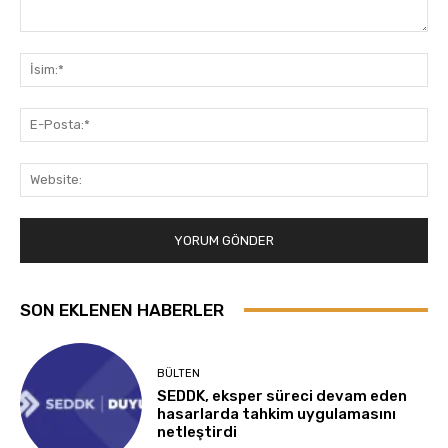
Yorum:
İsi
E-
Pos
Web
SON EKLENEN HABERLER
BÜLTEN
SEDDK, eksper süreci devam eden
hasarlarda tahkim uygulamasını
netleştirdi