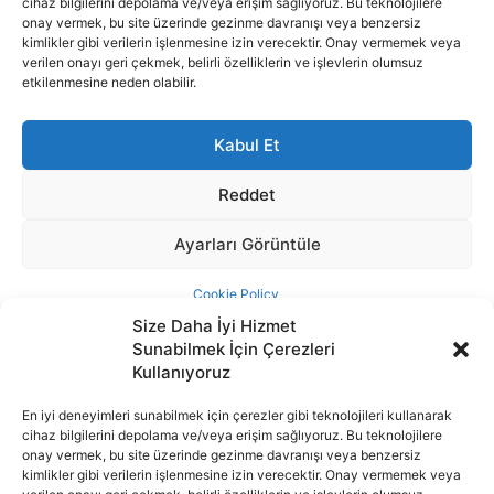
Size Daha İyi Hizmet
Sunabilmek İçin Çerezleri
Kullanıyoruz
En iyi deneyimleri sunabilmek için çerezler gibi teknolojileri kullanarak
cihaz bilgilerini depolama ve/veya erişim sağlıyoruz. Bu teknolojilere
İnternet portalımızda yer alan tüm haber metini, resim ve benzeri
onay vermek, bu site üzerinde gezinme davranışı veya benzersiz
içeriğin hakları Sigortamedya Yayıncılık A.Ş.'ye aittir. Hiçbir şekilde
kimlikler gibi verilerin işlenmesine izin verecektir. Onay vermemek veya
basılı ya da elektronik bir ortamda, kaynak gösterilse bile izin