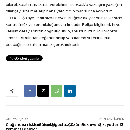
bilerek kasıtlı nasıl zarar verebilirim. cepkask’a yazdığım yazdığım
dilekçeyi size mail atıp bana yardımcı olmanızı rica ediyorum.
DİKKAT ! : Şikayet mailinizde beyan ettiğiniz olaylar ve bilgiler sizin
kontrolünüz ve sorumluluğunuz altındadır. Poliçe bilgilerinizin ve
iletişim detaylarınızın doğruluğunun, sorununuzun ilgili Sigorta
Firması tarafından değerlendirilip yanıtlanma sürecine etki
edeceğini dikkate almanız gerekmektedir.
ÖNCEKI İÇERIK
SONRAKI İÇERIK
Olağandışı risklere de sigorta
■GüneşSigorta..ÇözümBekleyenŞikayetler’13’
teminatı geliyor