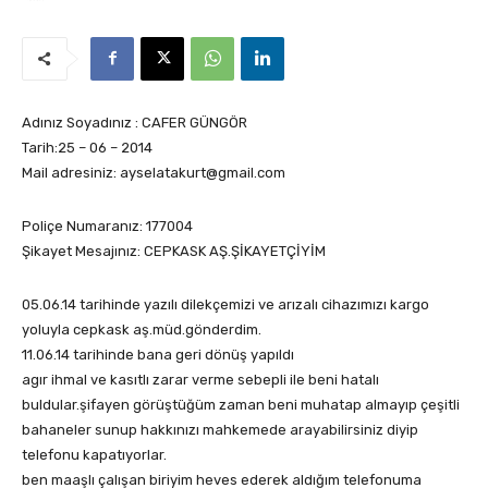
Adınız Soyadınız : CAFER GÜNGÖR
Tarih:25 – 06 – 2014
Mail adresiniz: ayselatakurt@gmail.com
Poliçe Numaranız: 177004
Şikayet Mesajınız: CEPKASK AŞ.ŞİKAYETÇİYİM
05.06.14 tarihinde yazılı dilekçemizi ve arızalı cihazımızı kargo
yoluyla cepkask aş.müd.gönderdim.
11.06.14 tarihinde bana geri dönüş yapıldı
agır ihmal ve kasıtlı zarar verme sebepli ile beni hatalı
buldular.şifayen görüştüğüm zaman beni muhatap almayıp çeşitli
bahaneler sunup hakkınızı mahkemede arayabilirsiniz diyip
telefonu kapatıyorlar.
ben maaşlı çalışan biriyim heves ederek aldığım telefonuma