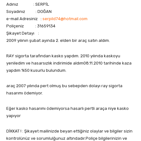
Adınız : SERPİL
Soyadınız : DOĞAN
e-mail Adresiniz :
serpild74@hotmail.com
Poliçeniz : 31659134
Şikayet Detayı :
2009 yılının şubat ayında 2. elden bir araç satın aldım.
RAY sigorta tarafından kasko yapdım. 2010 yılında kaskoyu
yeniledim ve hasarsızlık indirimide aldım08.11.2010 tarihinde kaza
yapdım %50 kusurlu bulundum.
araç 2007 yılında pert olmuş bu sebepden dolayı ray sigorta
hasarımı ödemiyor.
Eğer kasko hasarımı ödemiyorsa hasarlı pertli araça niye kasko
yapıyor
DİKKAT ! : Şikayet mailinizde beyan ettiğiniz olaylar ve bilgiler sizin
kontrolünüz ve sorumlulğunuz altındadır.Poliçe bilgilerinizin ve