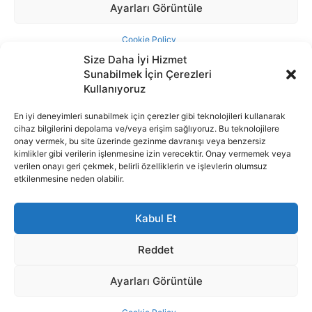
Size Daha İyi Hizmet
Sunabilmek İçin Çerezleri
Kullanıyoruz
En iyi deneyimleri sunabilmek için çerezler gibi teknolojileri kullanarak
cihaz bilgilerini depolama ve/veya erişim sağlıyoruz. Bu teknolojilere
İnternet portalımızda yer alan tüm haber metini, resim ve benzeri
onay vermek, bu site üzerinde gezinme davranışı veya benzersiz
içeriğin hakları Sigortamedya Yayıncılık A.Ş.'ye aittir. Hiçbir şekilde
kimlikler gibi verilerin işlenmesine izin verecektir. Onay vermemek veya
basılı ya da elektronik bir ortamda, kaynak gösterilse bile izin
verilen onayı geri çekmek, belirli özelliklerin ve işlevlerin olumsuz
alınmadan kullanılamaz.
etkilenmesine neden olabilir.
e-Mail Adresimiz:
info@sigortamedia.com
Kabul Et
Reddet
Ayarları Görüntüle
© 2015 - 2025 Sigortamedya Yayın Grubu | Sigortamedya
Yayıncılık A.Ş.