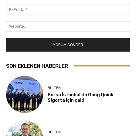
E-
Pos
Web
SON EKLENEN HABERLER
BÜLTEN
Borsa İstanbul’da Gong Quick
Sigorta için çaldı
BÜLTEN