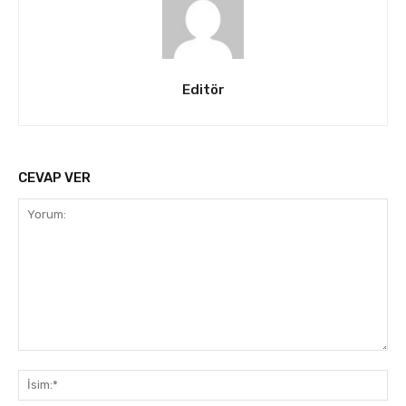
Editör
CEVAP VER
Yorum:
İsi